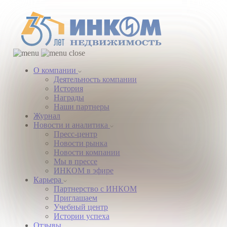
О компании
Деятельность компании
История
Награды
Наши партнеры
Журнал
Новости и аналитика
Пресс-центр
Новости рынка
Новости компании
Мы в прессе
ИНКОМ в эфире
Карьера
Партнерство с ИНКОМ
Приглашаем
Учебный центр
Истории успеха
Отзывы