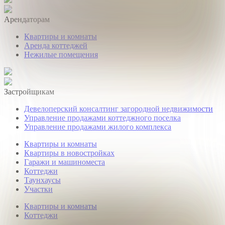
Арендаторам
Квартиры и комнаты
Аренда коттеджей
Нежилые помещения
Застройщикам
Девелоперский консалтинг загородной недвижимости
Управление продажами коттеджного поселка
Управление продажами жилого комплекса
Квартиры и комнаты
Квартиры в новостройках
Гаражи и машиноместа
Коттеджи
Таунхаусы
Участки
Квартиры и комнаты
Коттеджи