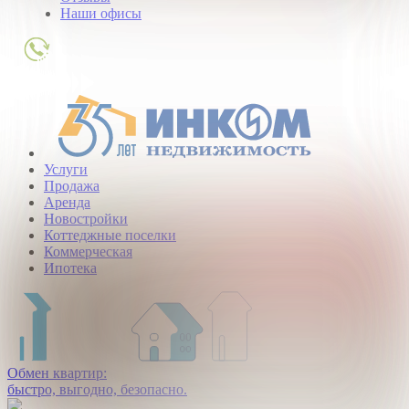
Наши офисы
+7
(495)
363-
01-
80
Услуги
Продажа
Аренда
Новостройки
Коттеджные поселки
Коммерческая
Ипотека
Обмен квартир:
быстро, выгодно, безопасно.