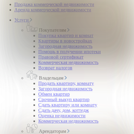
Продажа коммерческой недвижимости
Аренда коммерческой недвижимости
Услуги
Покупателям
Покупка квартир и комнат
Квартиры в новостройках
Загородная недвижимость
Помощь в получении ипотеки
Правовой сертификат
Коммерческая недвижимость
Возврат налогов
Владельцам
Продать квартиру, комнату
Загородная недвижимость
Обмен квартир
Срочный выкуп квартир
Сдать квартиру или комнату
Сдать дачу, дом, коттедж
Оценка недвижимости
Коммерческая недвижимость
Арендаторам