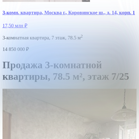
3-комн. квартира, Москва г., Коровинское ш., д. 14, корп. 1
17,50 млн
₽
2
3-комнатная квартира,
7 этаж,
78.5 м
14 850 000
₽
Продажа 3-комнатной
квартиры,
78.5 м²,
этаж 7/25