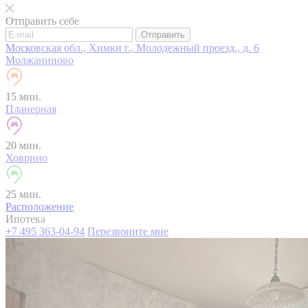
Отправить себе
Отправить
Московская обл., Химки г., Молодежный проезд., д. 6
Молжаниново
15 мин.
Планерная
20 мин.
Ховрино
25 мин.
Расположение
Ипотека
+7 495 363-04-94
Перезвоните мне