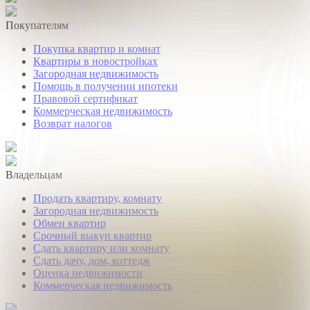
Покупателям
Покупка квартир и комнат
Квартиры в новостройках
Загородная недвижимость
Помощь в получении ипотеки
Правовой сертификат
Коммерческая недвижимость
Возврат налогов
Владельцам
Продать квартиру, комнату
Загородная недвижимость
Обмен квартир
Срочный выкуп квартир
Сдать квартиру или комнату
Сдать дачу, дом, коттедж
Оценка недвижимости
Коммерческая недвижимость