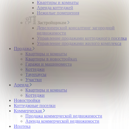
Квартиры и комнаты
Аренда коттеджей
Нежилые помещения
Застройщикам
Девелоперский консалтинг загородной
недвижимости
Управление продажами коттеджного поселка
Управление продажами жилого комплекса
Продажа
Квартиры и комнаты
Квартиры в новостройках
Гаражи и машиноместа
Коттеджи
Таунхаусы
Участки
Аренда
Квартиры и комнаты
Коттеджи
Новостройки
Коттеджные поселки
Коммерческая
Продажа коммерческой недвижимости
Аренда коммерческой недвижимости
Ипотека