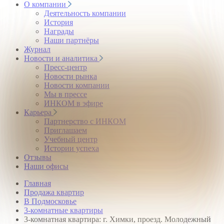
О компании
Деятельность компании
История
Награды
Наши партнёры
Журнал
Новости и аналитика
Пресс-центр
Новости рынка
Новости компании
Мы в прессе
ИНКОМ в эфире
Карьера
Партнерство с ИНКОМ
Приглашаем
Учебный центр
Истории успеха
Отзывы
Наши офисы
Главная
Продажа квартир
В Подмосковье
3-комнатные квартиры
3-комнатная квартира: г. Химки, проезд. Молодежный