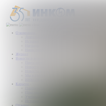
О компании
Деятельность компании
История
Награды
Наши партнеры
Журнал
Новости и аналитика
Пресс-центр
Новости рынка
Новости компании
Мы в прессе
ИНКОМ в эфире
Карьера
Партнерство с ИНКОМ
Приглашаем
Учебный центр
Истории успеха
Отзывы