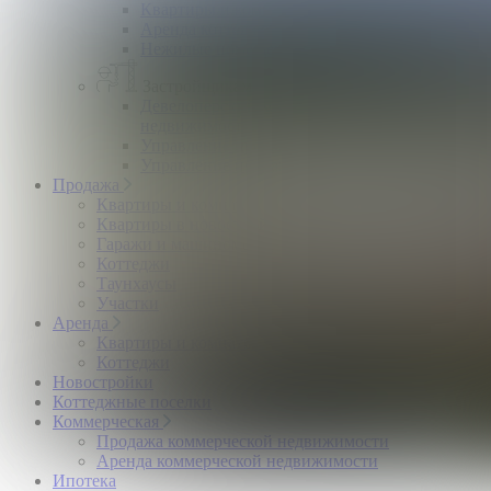
Квартиры и комнаты
Аренда коттеджей
Нежилые помещения
Застройщикам
Девелоперский консалтинг загородной
недвижимости
Управление продажами коттеджного поселка
Управление продажами жилого комплекса
Продажа
Квартиры и комнаты
Квартиры в новостройках
Гаражи и машиноместа
Коттеджи
Таунхаусы
Участки
Аренда
Квартиры и комнаты
Коттеджи
Новостройки
Коттеджные поселки
Коммерческая
Продажа коммерческой недвижимости
Аренда коммерческой недвижимости
Ипотека