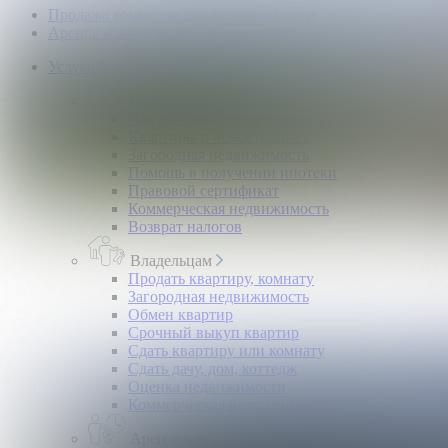
Продажа коммерческой недвижимости
Аренда коммерческой недвижимости
Услуги
Покупателям
Покупка квартир и комнат
Квартиры в новостройках
Загородная недвижимость
Помощь в получении ипотеки
Правовой сертификат
Коммерческая недвижимость
Возврат налогов
Владельцам
Продать квартиру, комнату
Загородная недвижимость
Обмен квартир
Срочный выкуп квартир
Сдать квартиру или комнату
Сдать дачу, дом, коттедж
Оценка недвижимости
Коммерческая недвижимость
Арендаторам