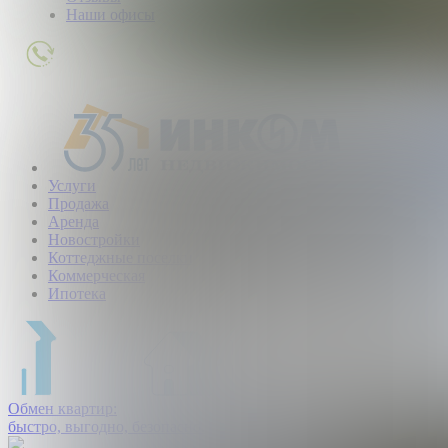
Наши офисы
+7
(495)
363-
01-
80
Услуги
Продажа
Аренда
Новостройки
Коттеджные поселки
Коммерческая
Ипотека
Обмен квартир:
быстро, выгодно, безопасно.