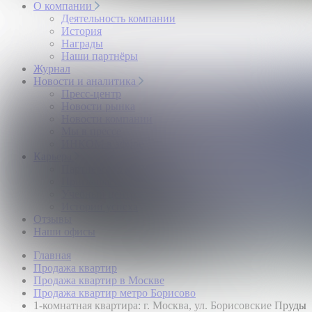
О компании
Деятельность компании
История
Награды
Наши партнёры
Журнал
Новости и аналитика
Пресс-центр
Новости рынка
Новости компании
Мы в прессе
ИНКОМ в эфире
Карьера
Партнерство с ИНКОМ
Приглашаем
Учебный центр
Истории успеха
Отзывы
Наши офисы
Главная
Продажа квартир
Продажа квартир в Москве
Продажа квартир метро Борисово
1-комнатная квартира: г. Москва, ул. Борисовские Пруды