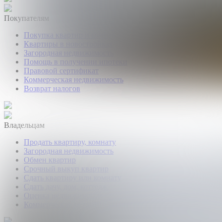
Покупателям
Покупка квартир и комнат
Квартиры в новостройках
Загородная недвижимость
Помощь в получении ипотеки
Правовой сертификат
Коммерческая недвижимость
Возврат налогов
Владельцам
Продать квартиру, комнату
Загородная недвижимость
Обмен квартир
Срочный выкуп квартир
Сдать квартиру или комнату
Сдать дачу, дом, коттедж
Оценка недвижимости
Коммерческая недвижимость