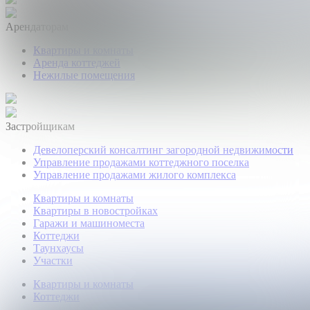
Арендаторам
Квартиры и комнаты
Аренда коттеджей
Нежилые помещения
Застройщикам
Девелоперский консалтинг загородной недвижимости
Управление продажами коттеджного поселка
Управление продажами жилого комплекса
Квартиры и комнаты
Квартиры в новостройках
Гаражи и машиноместа
Коттеджи
Таунхаусы
Участки
Квартиры и комнаты
Коттеджи