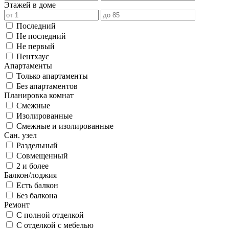
Этажей в доме
Последний
Не последний
Не первый
Пентхаус
Апартаменты
Только апартаменты
Без апартаментов
Планировка комнат
Смежные
Изолированные
Смежные и изолированные
Сан. узел
Раздельный
Совмещенный
2 и более
Балкон/лоджия
Есть балкон
Без балкона
Ремонт
С полной отделкой
С отделкой с мебелью