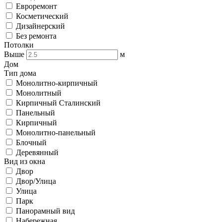
Евроремонт
Косметический
Дизайнерский
Без ремонта
Потолки
Выше
м
Дом
Тип дома
Монолитно-кирпичный
Монолитный
Кирпичный Сталинский
Панельный
Кирпичный
Монолитно-панельный
Блочный
Деревянный
Вид из окна
Двор
Двор/Улица
Улица
Парк
Панорамный вид
Набережная