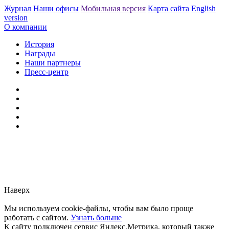
Журнал
Наши офисы
Мобильная версия
Карта сайта
English
version
О компании
История
Награды
Наши партнеры
Пресс-центр
Заметили ошибку?
Сообщите нам, пожалуйста,
через
форму обратной связи.
Наверх
Мы используем cookie-файлы, чтобы вам было проще
работать с сайтом.
Узнать больше
К сайту подключен сервис Яндекс.Метрика, который также