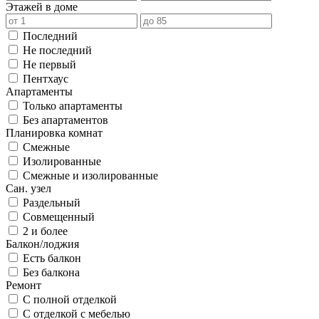
Этажей в доме
Последний
Не последний
Не первый
Пентхаус
Апартаменты
Только апартаменты
Без апартаментов
Планировка комнат
Смежные
Изолированные
Смежные и изолированные
Сан. узел
Раздельный
Совмещенный
2 и более
Балкон/лоджия
Есть балкон
Без балкона
Ремонт
С полной отделкой
С отделкой с мебелью