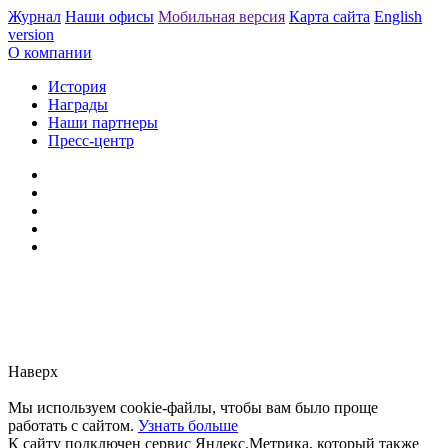
Журнал
Наши офисы
Мобильная версия
Карта сайта
English
version
О компании
История
Награды
Наши партнеры
Пресс-центр
Заметили ошибку?
Сообщите нам, пожалуйста,
через
форму обратной связи.
Наверх
Мы используем cookie-файлы, чтобы вам было проще
работать с сайтом.
Узнать больше
К сайту подключен сервис Яндекс.Метрика, который также