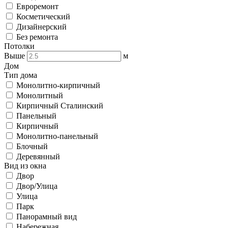
Евроремонт
Косметический
Дизайнерский
Без ремонта
Потолки
Выше
м
Дом
Тип дома
Монолитно-кирпичный
Монолитный
Кирпичный Сталинский
Панельный
Кирпичный
Монолитно-панельный
Блочный
Деревянный
Вид из окна
Двор
Двор/Улица
Улица
Парк
Панорамный вид
Набережная