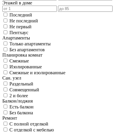
Этажей в доме
Последний
Не последний
Не первый
Пентхаус
Апартаменты
Только апартаменты
Без апартаментов
Планировка комнат
Смежные
Изолированные
Смежные и изолированные
Сан. узел
Раздельный
Совмещенный
2 и более
Балкон/лоджия
Есть балкон
Без балкона
Ремонт
С полной отделкой
С отделкой с мебелью