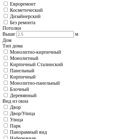
Евроремонт
Косметический
Дизайнерский
Без ремонта
Потолки
Выше
м
Дом
Тип дома
Монолитно-кирпичный
Монолитный
Кирпичный Сталинский
Панельный
Кирпичный
Монолитно-панельный
Блочный
Деревянный
Вид из окна
Двор
Двор/Улица
Улица
Парк
Панорамный вид
Набережная