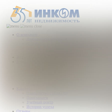
О компании
Деятельность компании
История
Награды
Наши партнеры
Журнал
Новости и аналитика
Пресс-центр
Новости рынка
Новости компании
Мы в прессе
ИНКОМ в эфире
Карьера
Партнерство с ИНКОМ
Приглашаем
Учебный центр
Истории успеха
Отзывы