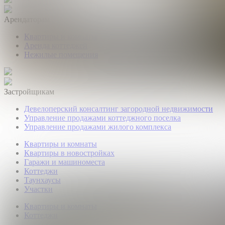
Арендаторам
Квартиры и комнаты
Аренда коттеджей
Нежилые помещения
Застройщикам
Девелоперский консалтинг загородной недвижимости
Управление продажами коттеджного поселка
Управление продажами жилого комплекса
Квартиры и комнаты
Квартиры в новостройках
Гаражи и машиноместа
Коттеджи
Таунхаусы
Участки
Квартиры и комнаты
Коттеджи