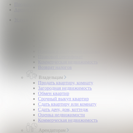
Продажа коммерческой недвижимости
Аренда коммерческой недвижимости
Услуги
Покупателям
Покупка квартир и комнат
Квартиры в новостройках
Загородная недвижимость
Помощь в получении ипотеки
Правовой сертификат
Коммерческая недвижимость
Возврат налогов
Владельцам
Продать квартиру, комнату
Загородная недвижимость
Обмен квартир
Срочный выкуп квартир
Сдать квартиру или комнату
Сдать дачу, дом, коттедж
Оценка недвижимости
Коммерческая недвижимость
Арендаторам