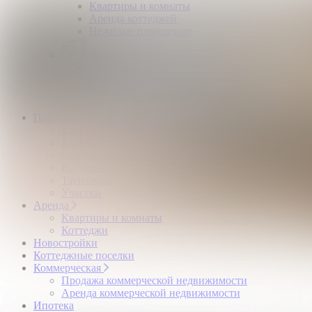
Квартиры и комнаты
Аренда коттеджей
Нежилые помещения
Застройщикам
Девелоперский консалтинг загородной
недвижимости
Управление продажами коттеджного поселка
Управление продажами жилого комплекса
Продажа
Квартиры и комнаты
Квартиры в новостройках
Гаражи и машиноместа
Коттеджи
Таунхаусы
Участки
Аренда
Квартиры и комнаты
Коттеджи
Новостройки
Коттеджные поселки
Коммерческая
Продажа коммерческой недвижимости
Аренда коммерческой недвижимости
Ипотека