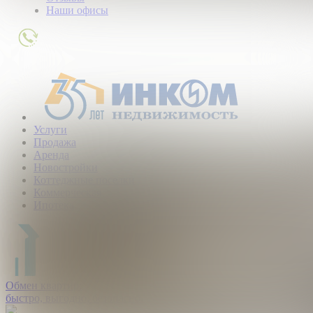
Наши офисы
+7
(495)
363-
01-
80
Услуги
Продажа
Аренда
Новостройки
Коттеджные поселки
Коммерческая
Ипотека
Обмен квартир:
быстро, выгодно, безопасно.