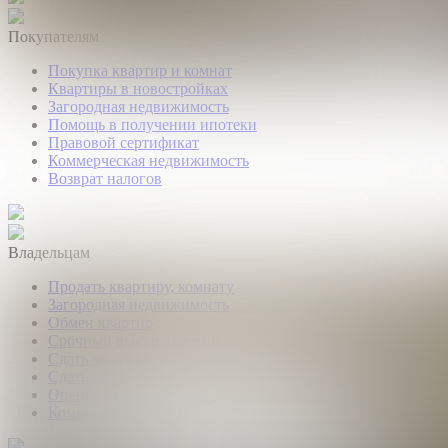
Покупателям
Покупка квартир и комнат
Квартиры в новостройках
Загородная недвижимость
Помощь в получении ипотеки
Правовой сертификат
Коммерческая недвижимость
Возврат налогов
Владельцам
Продать квартиру, комнату
Загородная недвижимость
Обмен квартир
Срочный выкуп квартир
Сдать квартиру или комнату
Сдать дачу, дом, коттедж
Оценка недвижимости
Коммерческая недвижимость