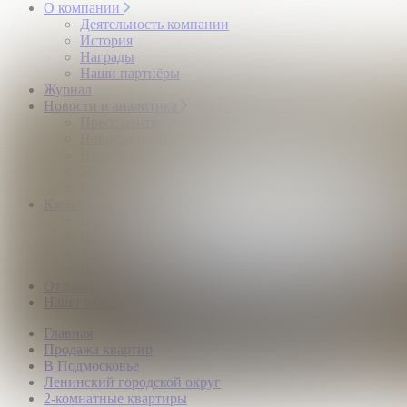
О компании
Деятельность компании
История
Награды
Наши партнёры
Журнал
Новости и аналитика
Пресс-центр
Новости рынка
Новости компании
Мы в прессе
ИНКОМ в эфире
Карьера
Партнерство с ИНКОМ
Приглашаем
Учебный центр
Истории успеха
Отзывы
Наши офисы
Главная
Продажа квартир
В Подмосковье
Ленинский городской округ
2-комнатные квартиры