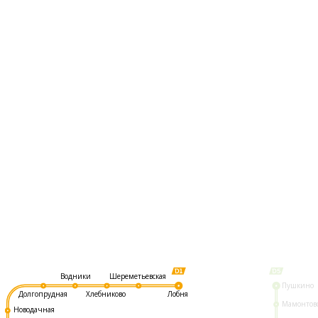
Шереметьевская
Водники
Пушкино
Долгопрудная
Хлебниково
Лобня
Мамонтов
Новодачная