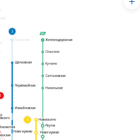
я
ская
ь
3
Гольяново
Железнодорожная
ая
я
Ольгино
Щёлковская
Кучино
Салтыковская
Первомайская
Никольское
1
я
Измайловская
ар
овского
8
Новокосино
Реутов
Локомотив
Новогиреево
Новогиреево
женская
ь