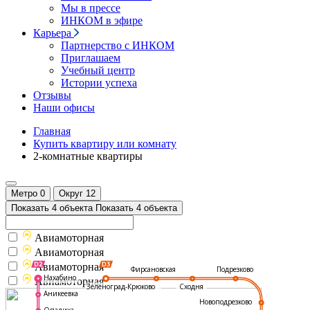
Мы в прессе
ИНКОМ в эфире
Карьера
Партнерство с ИНКОМ
Приглашаем
Учебный центр
Истории успеха
Отзывы
Наши офисы
Главная
Купить квартиру или комнату
2-комнатные квартиры
Метро
0
Округ
12
Показать 4 объекта
Показать 4 объекта
Авиамоторная
Авиамоторная
Авиамоторная
Подрезково
Фирсановская
Нахабино
Авиамоторная
Зеленоград-Крюково
Сходня
Аникеевка
Новоподрезково
Опалиха