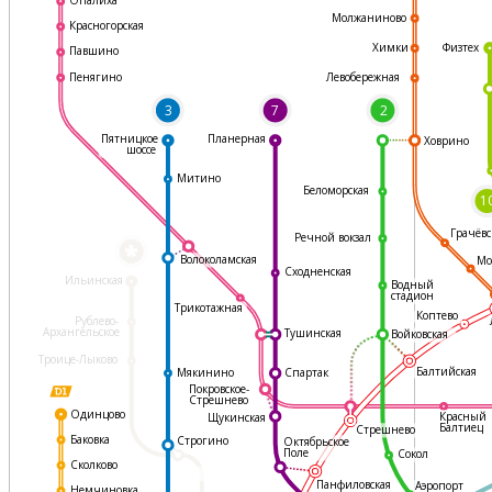
Молжаниново
Красногорская
Физтех
Химки
Павшино
Левобережная
Пенягино
3
7
2
Пятницкое
Планерная
Ховрино
шоссе
Митино
Беломорская
1
Грачёвс
Речной вокзал
*
Волоколамская
Мо
Сходненская
Ильинская
Водный
стадион
Трикотажная
Коптево
Рублево-
Архангельское
Тушинская
Войковская
Троице-Лыково
Балтийская
Мякинино
Спартак
Покровское-
Стрешнево
Одинцово
Красный
Щукинская
Балтиец
Стрешнево
Баковка
Строгино
Октябрьское
Поле
Сокол
Сколково
Панфиловская
Аэропорт
Немчиновка