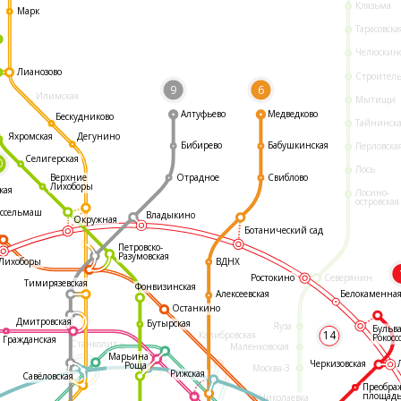
Клязьма
Марк
Тарасовска
Челюскин
Лианозово
Строител
9
6
Илимская
Мытищи
Алтуфьево
Медведково
Бескудниково
Тайнинск
Яхромская
Дегунино
Бибирево
Бабушкинская
Перловска
Селигерская
0
Лось
Отрадное
Свиблово
Верхние
Лихоборы
кая
Лосино-
островская
ссельмаш
Владыкино
Окружная
Ботанический сад
Петровско-
Разумовская
ВДНХ
Лихоборы
Ростокино
Северянин
Тимирязевская
Фонвизинская
Белокаменна
Алексеевская
Останкино
Дмитровская
Бутырская
Яуза
Бульв
14
Калибровская
Рокосс
Гражданская
Станколит
Маленковская
Марьина
Черкизовская
Роща
Москва-3
Рижская
Савёловская
Преобра
площад
Николаевка