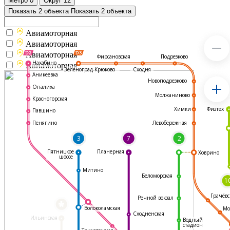
Метро
0
Округ
12
Показать 2 объекта
Показать 2 объекта
Авиамоторная
Авиамоторная
Авиамоторная
Подрезково
Фирсановская
Нахабино
Авиамоторная
Зеленоград-Крюково
Сходня
Аникеевка
Новоподрезково
Опалиха
Молжаниново
Красногорская
Физтех
Химки
Павшино
Левобережная
Пенягино
3
7
2
Пятницкое
Планерная
Ховрино
шоссе
Митино
Беломорская
1
Грачёвс
Речной вокзал
*
Волоколамская
Мо
Сходненская
Ильинская
Водный
стадион