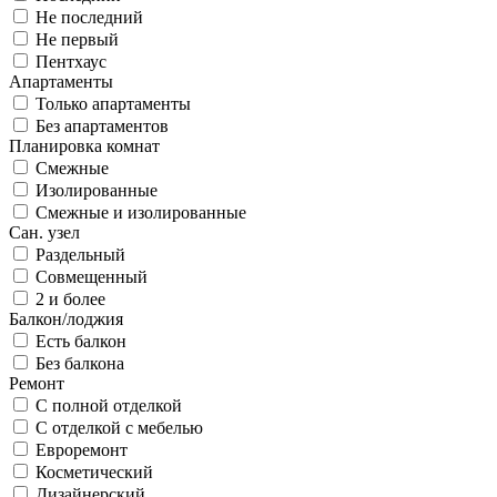
Не последний
Не первый
Пентхаус
Апартаменты
Только апартаменты
Без апартаментов
Планировка комнат
Смежные
Изолированные
Смежные и изолированные
Сан. узел
Раздельный
Совмещенный
2 и более
Балкон/лоджия
Есть балкон
Без балкона
Ремонт
С полной отделкой
С отделкой с мебелью
Евроремонт
Косметический
Дизайнерский