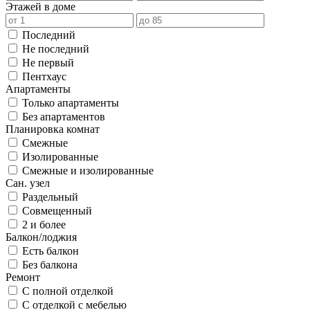
Этажей в доме
Последний
Не последний
Не первый
Пентхаус
Апартаменты
Только апартаменты
Без апартаментов
Планировка комнат
Смежные
Изолированные
Смежные и изолированные
Сан. узел
Раздельный
Совмещенный
2 и более
Балкон/лоджия
Есть балкон
Без балкона
Ремонт
С полной отделкой
С отделкой с мебелью