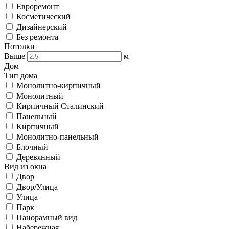
Евроремонт
Косметический
Дизайнерский
Без ремонта
Потолки
Выше
м
Дом
Тип дома
Монолитно-кирпичный
Монолитный
Кирпичный Сталинский
Панельный
Кирпичный
Монолитно-панельный
Блочный
Деревянный
Вид из окна
Двор
Двор/Улица
Улица
Парк
Панорамный вид
Набережная