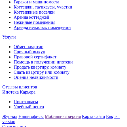
Гаражи и машиноместа
Коттеджи,
таунхаусы,
участки
Коттеджные поселки
Аренда коттеджей
Нежилые помещения
Аренда нежилых помещений
Услуги
Обмен квартир
Срочный выкуп
Правовой сертификат
Помощь в получении ипотеки
Продать квартиру, комнату
Сдать квартиру или комнату
Оценка недвижимости
Отзывы клиентов
Ипотека
Карьера
Приглашаем
Учебный центр
Журнал
Наши офисы
Мобильная версия
Карта сайта
English
version
О компании