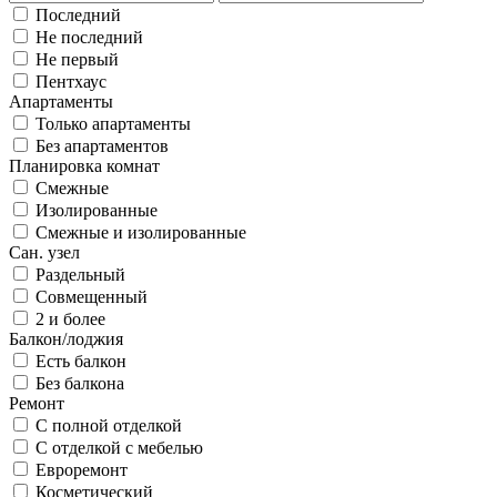
Последний
Не последний
Не первый
Пентхаус
Апартаменты
Только апартаменты
Без апартаментов
Планировка комнат
Смежные
Изолированные
Смежные и изолированные
Сан. узел
Раздельный
Совмещенный
2 и более
Балкон/лоджия
Есть балкон
Без балкона
Ремонт
С полной отделкой
С отделкой с мебелью
Евроремонт
Косметический