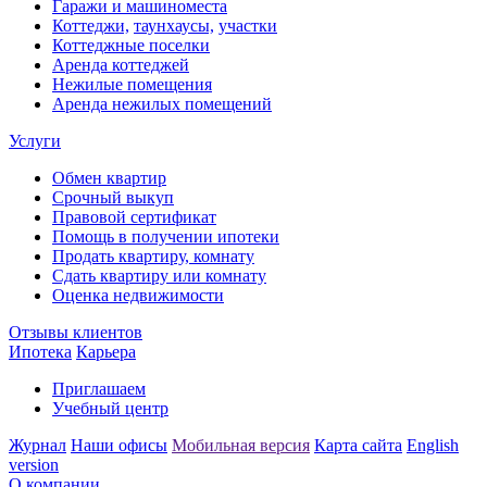
Гаражи и машиноместа
Коттеджи,
таунхаусы,
участки
Коттеджные поселки
Аренда коттеджей
Нежилые помещения
Аренда нежилых помещений
Услуги
Обмен квартир
Срочный выкуп
Правовой сертификат
Помощь в получении ипотеки
Продать квартиру, комнату
Сдать квартиру или комнату
Оценка недвижимости
Отзывы клиентов
Ипотека
Карьера
Приглашаем
Учебный центр
Журнал
Наши офисы
Мобильная версия
Карта сайта
English
version
О компании