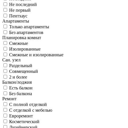
Не последний
Не первый
Пентхаус
Апартаменты
Только апартаменты
Без апартаментов
Планировка комнат
Смежные
Изолированные
Смежные и изолированные
Сан. узел
Раздельный
Совмещенный
2 и более
Балкон/лоджия
Есть балкон
Без балкона
Ремонт
С полной отделкой
С отделкой с мебелью
Евроремонт
Косметический
Дизайнерский