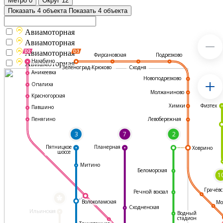
Метро
0
Округ
12
Показать 4 объекта
Показать 4 объекта
Авиамоторная
Авиамоторная
Авиамоторная
Подрезково
Фирсановская
Нахабино
Авиамоторная
Зеленоград-Крюково
Сходня
Аникеевка
Новоподрезково
Опалиха
Молжаниново
Красногорская
Физтех
Химки
Павшино
Левобережная
Пенягино
3
7
2
Пятницкое
Планерная
Ховрино
шоссе
Митино
Беломорская
1
Грачёвс
Речной вокзал
*
Волоколамская
Мо
Сходненская
Ильинская
Водный
стадион