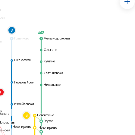
я
ская
ь
3
Гольяново
Железнодорожная
ая
я
Ольгино
Щёлковская
Кучино
Салтыковская
Первомайская
Никольское
1
я
Измайловская
ар
овского
8
Новокосино
Реутов
Локомотив
Новогиреево
Новогиреево
женская
ь