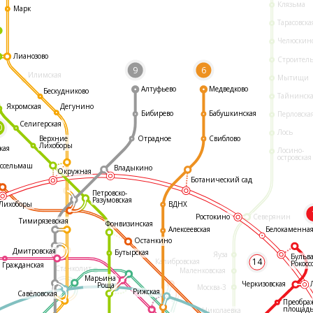
Клязьма
Марк
Тарасовска
Челюскин
Лианозово
Строител
9
6
Илимская
Мытищи
Алтуфьево
Медведково
Бескудниково
Тайнинск
Яхромская
Дегунино
Бибирево
Бабушкинская
Перловска
Селигерская
0
Лось
Отрадное
Свиблово
Верхние
Лихоборы
кая
Лосино-
островская
ссельмаш
Владыкино
Окружная
Ботанический сад
Петровско-
Разумовская
ВДНХ
Лихоборы
Ростокино
Северянин
Тимирязевская
Фонвизинская
Белокаменна
Алексеевская
Останкино
Дмитровская
Бутырская
Яуза
Бульв
14
Калибровская
Рокосс
Гражданская
Станколит
Маленковская
Марьина
Черкизовская
Роща
Москва-3
Рижская
Савёловская
Преобра
площад
Николаевка