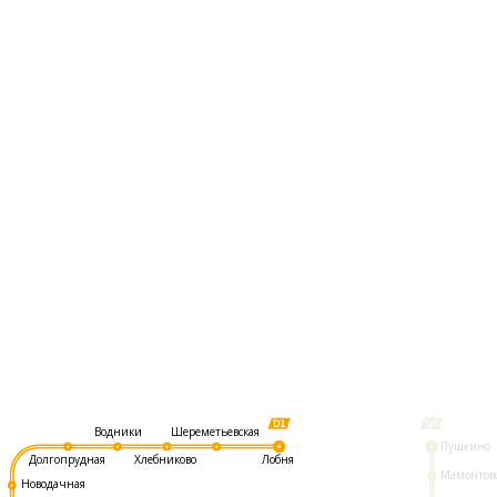
Шереметьевская
Водники
Пушкино
Долгопрудная
Хлебниково
Лобня
Мамонтов
Новодачная