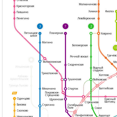
Молжаниново
Красногорская
Физтех
Химки
Павшино
Левобережная
Пенягино
3
7
2
Пятницкое
Планерная
Ховрино
шоссе
Митино
Беломорская
1
Грачёвс
Речной вокзал
*
Волоколамская
Мо
Сходненская
Ильинская
Водный
стадион
Трикотажная
Коптево
Рублево-
Архангельское
Тушинская
Войковская
Троице-Лыково
Балтийская
Мякинино
Спартак
Покровское-
Стрешнево
Одинцово
Красный
Щукинская
Балтиец
Стрешнево
Баковка
Строгино
Октябрьское
Поле
Сокол
Сколково
Панфиловская
Аэропорт
Немчиновка