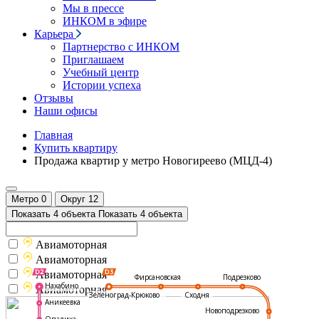
Мы в прессе
ИНКОМ в эфире
Карьера
Партнерство с ИНКОМ
Приглашаем
Учебный центр
Истории успеха
Отзывы
Наши офисы
Главная
Купить квартиру
Продажа квартир у метро Новогиреево (МЦД-4)
Метро
0
Округ
12
Показать 4 объекта
Показать 4 объекта
Авиамоторная
Авиамоторная
Авиамоторная
Подрезково
Фирсановская
Нахабино
Авиамоторная
Зеленоград-Крюково
Сходня
Аникеевка
Новоподрезково
Опалиха