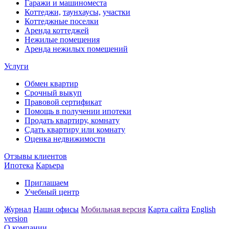
Гаражи и машиноместа
Коттеджи,
таунхаусы,
участки
Коттеджные поселки
Аренда коттеджей
Нежилые помещения
Аренда нежилых помещений
Услуги
Обмен квартир
Срочный выкуп
Правовой сертификат
Помощь в получении ипотеки
Продать квартиру, комнату
Сдать квартиру или комнату
Оценка недвижимости
Отзывы клиентов
Ипотека
Карьера
Приглашаем
Учебный центр
Журнал
Наши офисы
Мобильная версия
Карта сайта
English
version
О компании