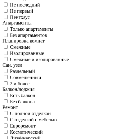
Не последний
Не первый
Пентхаус
Апартаменты
Только апартаменты
Без апартаментов
Планировка комнат
Смежные
Изолированные
Смежные и изолированные
Сан. узел
Раздельный
Совмещенный
2 и более
Балкон/лоджия
Есть балкон
Без балкона
Ремонт
С полной отделкой
С отделкой с мебелью
Евроремонт
Косметический
Дизайнерский