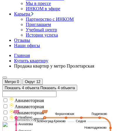
Мы в прессе
ИНКОМ в эфире
Карьера
Партнерство с ИНКОМ
Приглашаем
Учебный центр
Истории успеха
Отзывы
Наши офисы
Главная
Купить квартиру
Продажа квартир у метро Пролетарская
Метро
0
Округ
12
Показать 4 объекта
Показать 4 объекта
Авиамоторная
Авиамоторная
Авиамоторная
Подрезково
Фирсановская
Нахабино
Авиамоторная
Зеленоград-Крюково
Сходня
Аникеевка
Новоподрезково
Опалиха