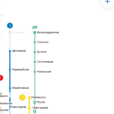
я
ская
ь
3
Гольяново
Железнодорожная
ая
я
Ольгино
Щёлковская
Кучино
Салтыковская
Первомайская
Никольское
1
я
Измайловская
ар
овского
8
Новокосино
Реутов
Локомотив
Новогиреево
Новогиреево
женская
ь