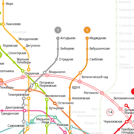
Клязьма
Марк
Тарасовска
Челюскин
Лианозово
Строител
9
6
Илимская
Мытищи
Алтуфьево
Медведково
Бескудниково
Тайнинск
Яхромская
Дегунино
Бибирево
Бабушкинская
Перловска
Селигерская
0
Лось
Отрадное
Свиблово
Верхние
Лихоборы
кая
Лосино-
островская
ссельмаш
Владыкино
Окружная
Ботанический сад
Петровско-
Разумовская
ВДНХ
Лихоборы
Ростокино
Северянин
Тимирязевская
Фонвизинская
Белокаменна
Алексеевская
Останкино
Дмитровская
Бутырская
Яуза
Бульв
14
Калибровская
Рокосс
Гражданская
Станколит
Маленковская
Марьина
Черкизовская
Роща
Москва-3
Рижская
Савёловская
Преобра
площад
Николаевка