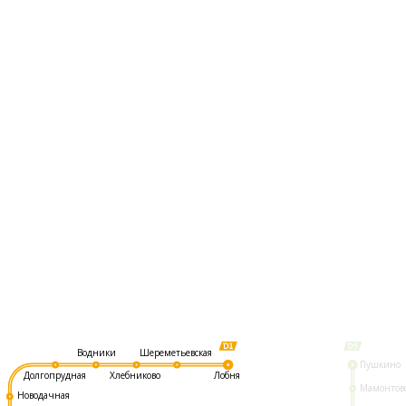
Шереметьевская
Водники
Пушкино
Долгопрудная
Хлебниково
Лобня
Мамонтов
Новодачная