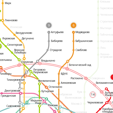
Клязьма
Марк
Тарасовска
Челюскин
Лианозово
Строител
9
6
Илимская
Мытищи
Алтуфьево
Медведково
Бескудниково
Тайнинск
Яхромская
Дегунино
Бибирево
Бабушкинская
Перловска
Селигерская
0
Лось
Отрадное
Свиблово
Верхние
Лихоборы
кая
Лосино-
островская
ссельмаш
Владыкино
Окружная
Ботанический сад
Петровско-
Разумовская
ВДНХ
Лихоборы
Ростокино
Северянин
Тимирязевская
Фонвизинская
Белокаменна
Алексеевская
Останкино
Дмитровская
Бутырская
Яуза
Бульв
14
Калибровская
Рокосс
Гражданская
Станколит
Маленковская
Марьина
Черкизовская
Роща
Москва-3
Рижская
Савёловская
Преобра
площад
Николаевка