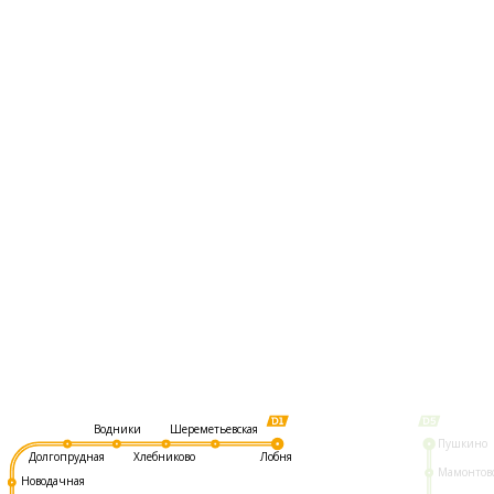
Шереметьевская
Водники
Пушкино
Долгопрудная
Хлебниково
Лобня
Мамонтов
Новодачная