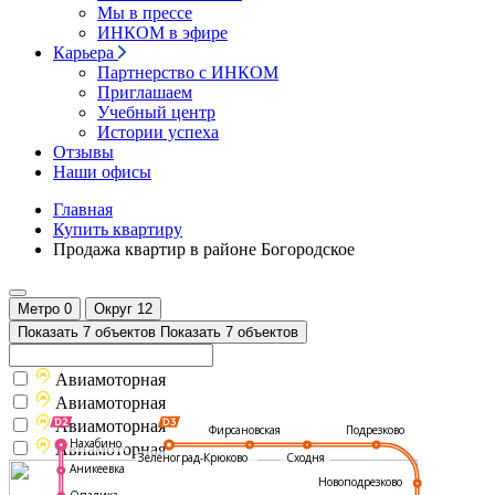
Мы в прессе
ИНКОМ в эфире
Карьера
Партнерство с ИНКОМ
Приглашаем
Учебный центр
Истории успеха
Отзывы
Наши офисы
Главная
Купить квартиру
Продажа квартир в районе Богородское
Метро
0
Округ
12
Показать 7 объектов
Показать 7 объектов
Авиамоторная
Авиамоторная
Авиамоторная
Подрезково
Фирсановская
Нахабино
Авиамоторная
Зеленоград-Крюково
Сходня
Аникеевка
Новоподрезково
Опалиха