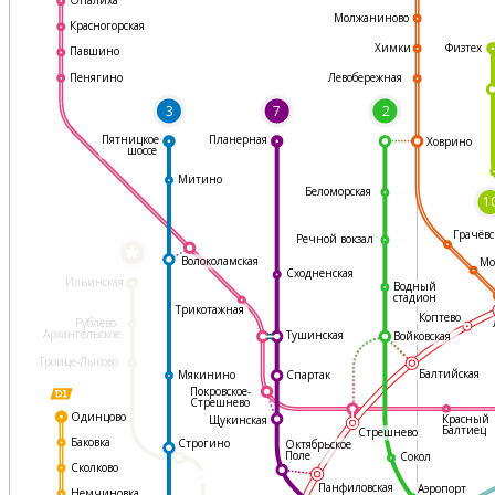
Молжаниново
Красногорская
Физтех
Химки
Павшино
Левобережная
Пенягино
3
7
2
Пятницкое
Планерная
Ховрино
шоссе
Митино
Беломорская
1
Грачёвс
Речной вокзал
*
Волоколамская
Мо
Сходненская
Ильинская
Водный
стадион
Трикотажная
Коптево
Рублево-
Архангельское
Тушинская
Войковская
Троице-Лыково
Балтийская
Мякинино
Спартак
Покровское-
Стрешнево
Одинцово
Красный
Щукинская
Балтиец
Стрешнево
Баковка
Строгино
Октябрьское
Поле
Сокол
Сколково
Панфиловская
Аэропорт
Немчиновка