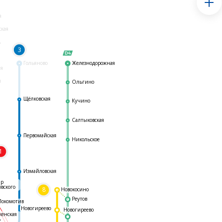
я
ская
ь
3
Гольяново
Железнодорожная
ая
я
Ольгино
Щёлковская
Кучино
Салтыковская
Первомайская
Никольское
1
я
Измайловская
ар
овского
8
Новокосино
Реутов
Локомотив
Новогиреево
Новогиреево
женская
ь