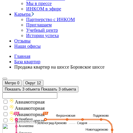
Мы в прессе
ИНКОМ в эфире
Карьера
Партнерство с ИНКОМ
Приглашаем
Учебный центр
Истории успеха
Отзывы
Наши офисы
Главная
База квартир
Продажа квартир на шоссе Боровское шоссе
Метро
0
Округ
12
Показать 3 объекта
Показать 3 объекта
Авиамоторная
Авиамоторная
Авиамоторная
Подрезково
Фирсановская
Нахабино
Авиамоторная
Зеленоград-Крюково
Сходня
Аникеевка
Новоподрезково
Опалиха