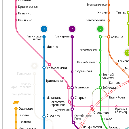
Молжаниново
Красногорская
Физтех
Химки
Павшино
Левобережная
Пенягино
3
7
2
Пятницкое
Планерная
Ховрино
шоссе
Митино
Беломорская
1
Грачёвс
Речной вокзал
*
Волоколамская
Мо
Сходненская
Ильинская
Водный
стадион
Трикотажная
Коптево
Рублево-
Архангельское
Тушинская
Войковская
Троице-Лыково
Балтийская
Мякинино
Спартак
Покровское-
Стрешнево
Одинцово
Красный
Щукинская
Балтиец
Стрешнево
Баковка
Строгино
Октябрьское
Поле
Сокол
Сколково
Панфиловская
Аэропорт
Немчиновка