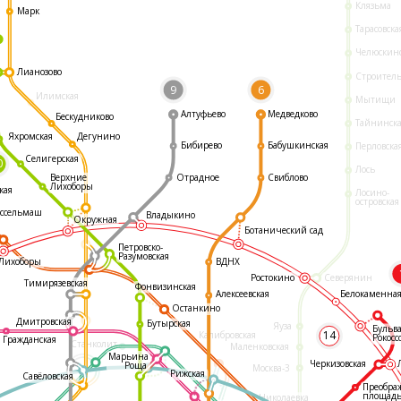
Клязьма
Марк
Тарасовска
Челюскин
Лианозово
Строител
9
6
Илимская
Мытищи
Алтуфьево
Медведково
Бескудниково
Тайнинск
Яхромская
Дегунино
Бибирево
Бабушкинская
Перловска
Селигерская
0
Лось
Отрадное
Свиблово
Верхние
Лихоборы
кая
Лосино-
островская
ссельмаш
Владыкино
Окружная
Ботанический сад
Петровско-
Разумовская
ВДНХ
Лихоборы
Ростокино
Северянин
Тимирязевская
Фонвизинская
Белокаменна
Алексеевская
Останкино
Дмитровская
Бутырская
Яуза
Бульв
14
Калибровская
Рокосс
Гражданская
Станколит
Маленковская
Марьина
Черкизовская
Роща
Москва-3
Рижская
Савёловская
Преобра
площад
Николаевка