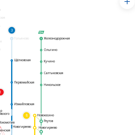
я
ская
ь
3
Гольяново
Железнодорожная
ая
я
Ольгино
Щёлковская
Кучино
Салтыковская
Первомайская
Никольское
1
я
Измайловская
ар
овского
8
Новокосино
Реутов
Локомотив
Новогиреево
Новогиреево
женская
ь