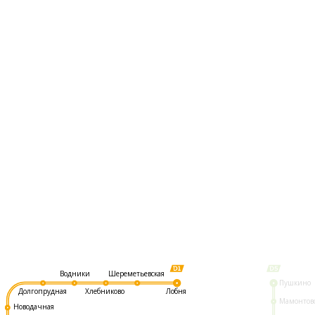
Шереметьевская
Водники
Пушкино
Долгопрудная
Хлебниково
Лобня
Мамонтов
Новодачная