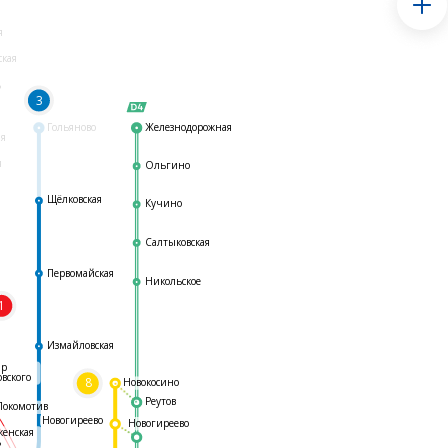
я
ская
ь
3
Гольяново
Железнодорожная
ая
я
Ольгино
Щёлковская
Кучино
Салтыковская
Первомайская
Никольское
1
я
Измайловская
ар
овского
8
Новокосино
Реутов
Локомотив
Новогиреево
Новогиреево
женская
ь