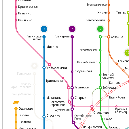
Молжаниново
Красногорская
Физтех
Химки
Павшино
Левобережная
Пенягино
3
7
2
Пятницкое
Планерная
Ховрино
шоссе
Митино
Беломорская
1
Грачёвс
Речной вокзал
*
Волоколамская
Мо
Сходненская
Ильинская
Водный
стадион
Трикотажная
Коптево
Рублево-
Архангельское
Тушинская
Войковская
Троице-Лыково
Балтийская
Мякинино
Спартак
Покровское-
Стрешнево
Одинцово
Красный
Щукинская
Балтиец
Стрешнево
Баковка
Строгино
Октябрьское
Поле
Сокол
Сколково
Панфиловская
Аэропорт
Немчиновка