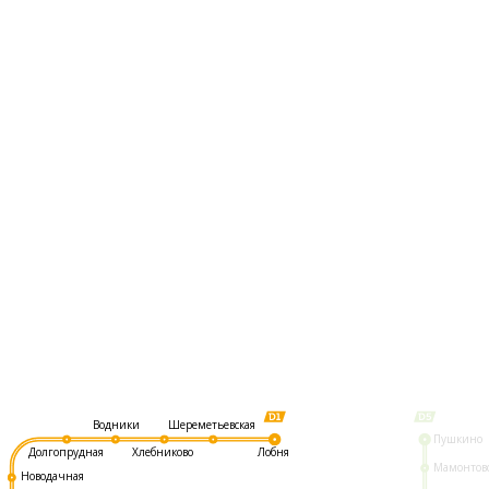
Шереметьевская
Водники
Пушкино
Долгопрудная
Хлебниково
Лобня
Мамонтов
Новодачная