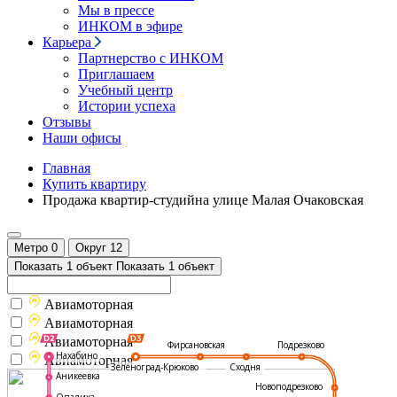
Мы в прессе
ИНКОМ в эфире
Карьера
Партнерство с ИНКОМ
Приглашаем
Учебный центр
Истории успеха
Отзывы
Наши офисы
Главная
Купить квартиру
Продажа квартир-студийна улице Малая Очаковская
Метро
0
Округ
12
Показать 1 объект
Показать 1 объект
Авиамоторная
Авиамоторная
Авиамоторная
Подрезково
Фирсановская
Нахабино
Авиамоторная
Зеленоград-Крюково
Сходня
Аникеевка
Новоподрезково
Опалиха