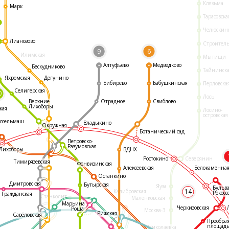
Клязьма
Марк
Тарасовска
Челюскин
Лианозово
Строител
9
6
Илимская
Мытищи
Алтуфьево
Медведково
Бескудниково
Тайнинск
Яхромская
Дегунино
Бибирево
Бабушкинская
Перловска
Селигерская
0
Лось
Отрадное
Свиблово
Верхние
Лихоборы
кая
Лосино-
островская
ссельмаш
Владыкино
Окружная
Ботанический сад
Петровско-
Разумовская
ВДНХ
Лихоборы
Ростокино
Северянин
Тимирязевская
Фонвизинская
Белокаменна
Алексеевская
Останкино
Дмитровская
Бутырская
Яуза
Бульв
14
Калибровская
Рокосс
Гражданская
Станколит
Маленковская
Марьина
Черкизовская
Роща
Москва-3
Рижская
Савёловская
Преобра
площад
Николаевка