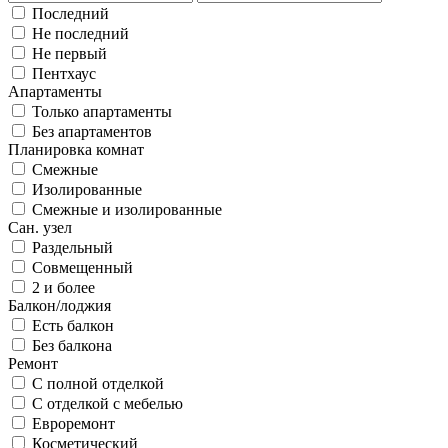
Последний
Не последний
Не первый
Пентхаус
Апартаменты
Только апартаменты
Без апартаментов
Планировка комнат
Смежные
Изолированные
Смежные и изолированные
Сан. узел
Раздельный
Совмещенный
2 и более
Балкон/лоджия
Есть балкон
Без балкона
Ремонт
С полной отделкой
С отделкой с мебелью
Евроремонт
Косметический