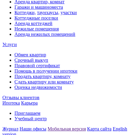
Аренда квартир, комнат
Гаражи и машиноместа
Коттеджи,
таунхаусы,
участки
Коттеджные поселки
Аренда коттеджей
Нежилые помещения
Аренда нежилых помещений
Услуги
Обмен квартир
Срочный выкуп
Правовой сертификат
Помощь в получении ипотеки
Продать квартиру, комнату
Сдать квартиру или комнату
Оценка недвижимости
Отзывы клиентов
Ипотека
Карьера
Приглашаем
Учебный центр
Журнал
Наши офисы
Мобильная версия
Карта сайта
English
version