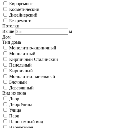
Евроремонт
Косметический
Дизайнерский
Без ремонта
Потолки
Выше
м
Дом
Тип дома
Монолитно-кирпичный
Монолитный
Кирпичный Сталинский
Панельный
Кирпичный
Монолитно-панельный
Блочный
Деревянный
Вид из окна
Двор
Двор/Улица
Улица
Парк
Панорамный вид
Набережная