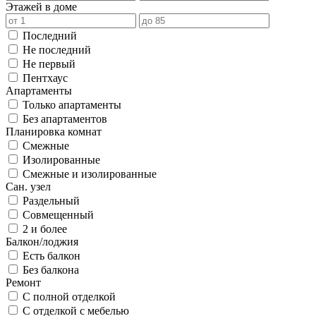
Этажей в доме
Последний
Не последний
Не первый
Пентхаус
Апартаменты
Только апартаменты
Без апартаментов
Планировка комнат
Смежные
Изолированные
Смежные и изолированные
Сан. узел
Раздельный
Совмещенный
2 и более
Балкон/лоджия
Есть балкон
Без балкона
Ремонт
С полной отделкой
С отделкой с мебелью