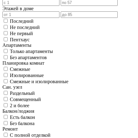
Этажей в доме
Последний
Не последний
Не первый
Пентхаус
Апартаменты
Только апартаменты
Без апартаментов
Планировка комнат
Смежные
Изолированные
Смежные и изолированные
Сан. узел
Раздельный
Совмещенный
2 и более
Балкон/лоджия
Есть балкон
Без балкона
Ремонт
С полной отделкой