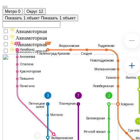
Метро
0
Округ
12
Показать 1 объект
Показать 1 объект
Авиамоторная
Авиамоторная
Авиамоторная
Подрезково
Фирсановская
Нахабино
Авиамоторная
Зеленоград-Крюково
Сходня
Аникеевка
Новоподрезково
Опалиха
Молжаниново
Красногорская
Физтех
Химки
Павшино
Левобережная
Пенягино
3
7
2
Пятницкое
Планерная
Ховрино
шоссе
Митино
Беломорская
1
Грачёвс
Речной вокзал
*
Волоколамская
Мо