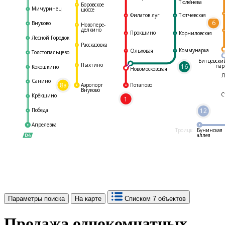
Тюленева
Боровское
Мичуринец
шоссе
Филатов луг
Тютчевская
6
Внуково
Новопере-
делкино
Прокшино
Корниловская
Лесной Городок
Рассказовка
Коммунарка
Ольховая
Толстопальцево
Битцевски
Пыхтино
16
пар
Кокошкино
Новомосковская
Л
Санино
8а
Аэропорт
Потапово
Внуково
С
Крёкшино
1
Победа
12
Апрелевка
Троицк
Бунинская
аллея
Параметры поиска
На карте
Списком
7 объектов
Продажа однокомнатных