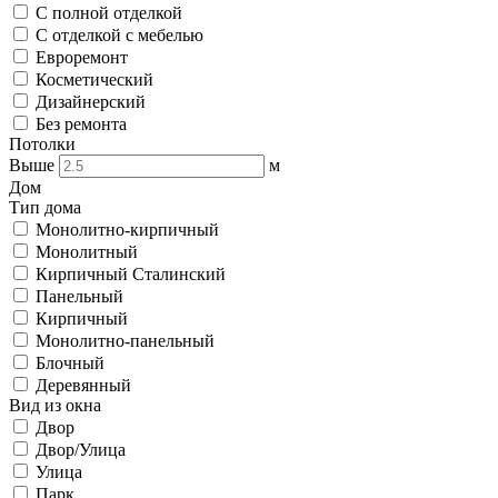
С полной отделкой
С отделкой с мебелью
Евроремонт
Косметический
Дизайнерский
Без ремонта
Потолки
Выше
м
Дом
Тип дома
Монолитно-кирпичный
Монолитный
Кирпичный Сталинский
Панельный
Кирпичный
Монолитно-панельный
Блочный
Деревянный
Вид из окна
Двор
Двор/Улица
Улица
Парк