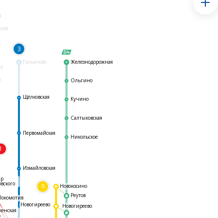
я
ская
ь
3
Гольяново
Железнодорожная
ая
я
Ольгино
Щёлковская
Кучино
Салтыковская
Первомайская
Никольское
1
я
Измайловская
ар
овского
8
Новокосино
Реутов
Локомотив
Новогиреево
Новогиреево
женская
ь