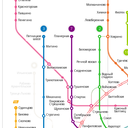
Молжаниново
Красногорская
Физтех
Химки
Павшино
Левобережная
Пенягино
3
7
2
Пятницкое
Планерная
Ховрино
шоссе
Митино
Беломорская
1
Грачёвс
Речной вокзал
*
Волоколамская
Мо
Сходненская
Ильинская
Водный
стадион
Трикотажная
Коптево
Рублево-
Архангельское
Тушинская
Войковская
Троице-Лыково
Балтийская
Мякинино
Спартак
Покровское-
Стрешнево
Одинцово
Красный
Щукинская
Балтиец
Стрешнево
Баковка
Строгино
Октябрьское
Поле
Сокол
Сколково
Панфиловская
Аэропорт
Немчиновка