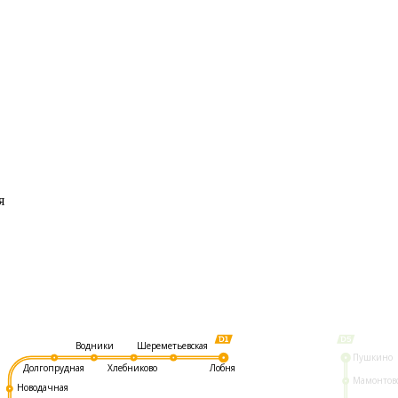
я
Шереметьевская
Водники
Пушкино
Долгопрудная
Хлебниково
Лобня
Мамонтов
Новодачная