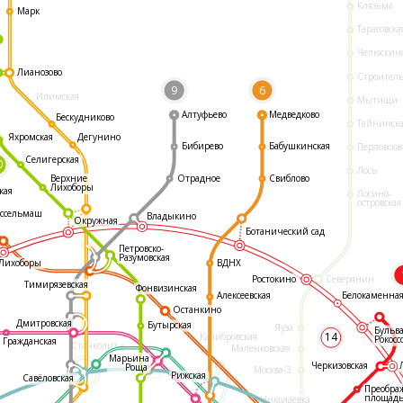
Клязьма
Марк
Тарасовска
Челюскин
Лианозово
Строител
9
6
Илимская
Мытищи
Алтуфьево
Медведково
Бескудниково
Тайнинск
Яхромская
Дегунино
Бибирево
Бабушкинская
Перловска
Селигерская
0
Лось
Отрадное
Свиблово
Верхние
Лихоборы
кая
Лосино-
островская
ссельмаш
Владыкино
Окружная
Ботанический сад
Петровско-
Разумовская
ВДНХ
Лихоборы
Ростокино
Северянин
Тимирязевская
Фонвизинская
Белокаменна
Алексеевская
Останкино
Дмитровская
Бутырская
Яуза
Бульв
14
Калибровская
Рокосс
Гражданская
Станколит
Маленковская
Марьина
Черкизовская
Роща
Москва-3
Рижская
Савёловская
Преобра
площад
Николаевка