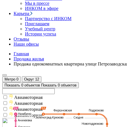
Мы в прессе
ИНКОМ в эфире
Карьера
Партнерство с ИНКОМ
Приглашаем
Учебный центр
Истории успеха
Отзывы
Наши офисы
Главная
Продажа жилья
Продажа однокомнатных квартирна улице Петрозаводска
Метро
0
Округ
12
Показать 0 объектов
Показать 0 объектов
Авиамоторная
Авиамоторная
Авиамоторная
Подрезково
Фирсановская
Нахабино
Авиамоторная
Зеленоград-Крюково
Сходня
Аникеевка
Новоподрезково
Опалиха