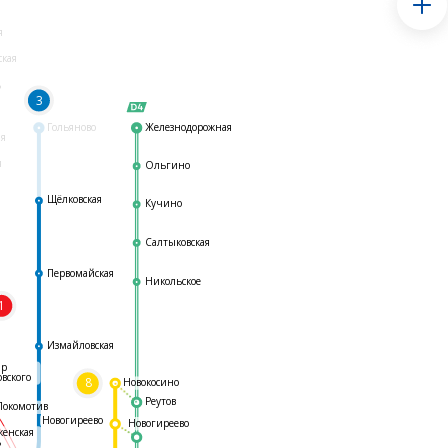
я
ская
ь
3
Гольяново
Железнодорожная
ая
я
Ольгино
Щёлковская
Кучино
Салтыковская
Первомайская
Никольское
1
я
Измайловская
ар
овского
8
Новокосино
Реутов
Локомотив
Новогиреево
Новогиреево
женская
ь