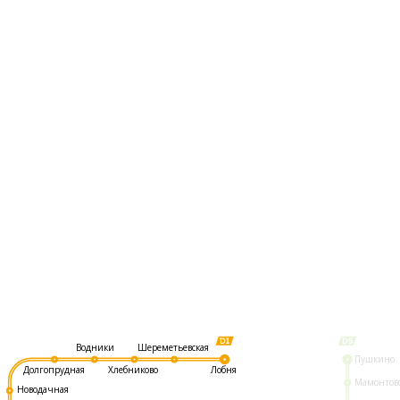
Шереметьевская
Водники
Пушкино
Долгопрудная
Хлебниково
Лобня
Мамонтов
Новодачная