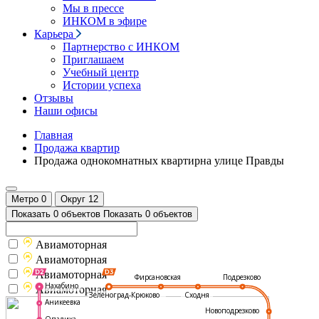
Мы в прессе
ИНКОМ в эфире
Карьера
Партнерство с ИНКОМ
Приглашаем
Учебный центр
Истории успеха
Отзывы
Наши офисы
Главная
Продажа квартир
Продажа однокомнатных квартирна улице Правды
Метро
0
Округ
12
Показать 0 объектов
Показать 0 объектов
Авиамоторная
Авиамоторная
Авиамоторная
Подрезково
Фирсановская
Нахабино
Авиамоторная
Зеленоград-Крюково
Сходня
Аникеевка
Новоподрезково
Опалиха