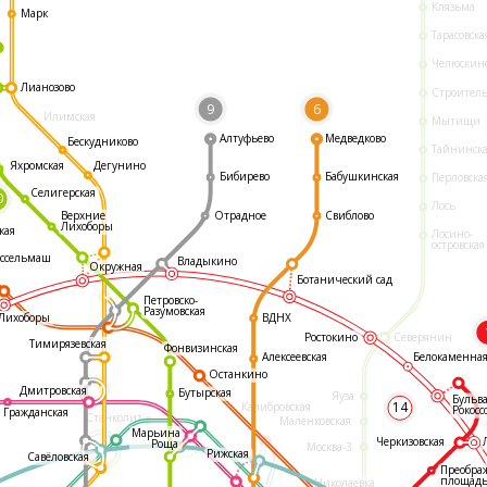
Клязьма
Марк
Тарасовска
Челюскин
Лианозово
Строител
9
6
Илимская
Мытищи
Алтуфьево
Медведково
Бескудниково
Тайнинск
Яхромская
Дегунино
Бибирево
Бабушкинская
Перловска
Селигерская
0
Лось
Отрадное
Свиблово
Верхние
Лихоборы
кая
Лосино-
островская
ссельмаш
Владыкино
Окружная
Ботанический сад
Петровско-
Разумовская
ВДНХ
Лихоборы
Ростокино
Северянин
Тимирязевская
Фонвизинская
Белокаменна
Алексеевская
Останкино
Дмитровская
Бутырская
Яуза
Бульв
14
Калибровская
Рокосс
Гражданская
Станколит
Маленковская
Марьина
Черкизовская
Роща
Москва-3
Рижская
Савёловская
Преобра
площад
Николаевка