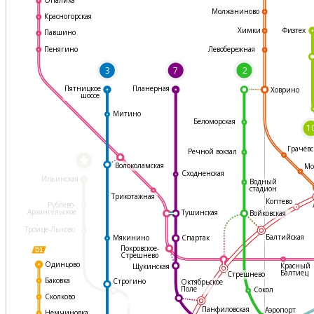
Молжаниново
Красногорская
Физтех
Химки
Павшино
Левобережная
Пенягино
3
7
2
Пятницкое
Планерная
Ховрино
шоссе
Митино
Беломорская
1
Грачёвс
Речной вокзал
*
Волоколамская
Мо
Сходненская
Ильинская
Водный
стадион
Трикотажная
Коптево
Рублево-
Архангельское
Тушинская
Войковская
Троице-Лыково
Балтийская
Мякинино
Спартак
Покровское-
Стрешнево
Одинцово
Красный
Щукинская
Балтиец
Стрешнево
Баковка
Строгино
Октябрьское
Поле
Сокол
Сколково
Панфиловская
Аэропорт
Немчиновка