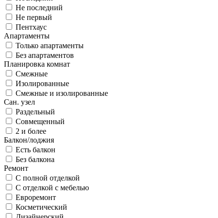
Не последний
Не первый
Пентхаус
Апартаменты
Только апартаменты
Без апартаментов
Планировка комнат
Смежные
Изолированные
Смежные и изолированные
Сан. узел
Раздельный
Совмещенный
2 и более
Балкон/лоджия
Есть балкон
Без балкона
Ремонт
С полной отделкой
С отделкой с мебелью
Евроремонт
Косметический
Дизайнерский