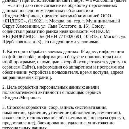
данных») при использовании сайта https://www.incom.ru (далее
— «Сайт») даю свое согласие на обработку персональных
данных посредством сервисом веб-аналитики
«Яндекс.Метрика», предоставляемый компанией ООО
«ЯНДЕКС», (119021, г. Москва, вн. тер. г. Муниципальный
Округ Хамовники, ул. Льва Толстого, д. 16), Союзу
содействия развитию рынка недвижимости «ИНКОМ-
НЕДВИЖИМОСТЬ» (ИНН 7719020591, 105318, г. Москва, ул.
Щербаковская, д. 3) , со следующими условиями.
1. Категории обрабатываемых данных: IP-адрес, информация
из файлов cookie, информация о браузере пользователя (или
иной программе, с помощью которой осуществляется доступ к
сервисам Сайта), информация об аппаратном и программном
обеспечении устройства пользователя, время доступа, адреса
запрашиваемых страниц.
2. Цель обработки персональных данных: анализ
пользовательской активности с помощью сервиса
«Яндекс.Метрика».
3. Способы обработки: сбор, запись, систематизация,
накопление, хранение, уточнение (обновление, изменение),
извлечение, использование, обезличивание, передача (доступ,
предоставление), блокирование, удаление, уничтожение
персональных данных.