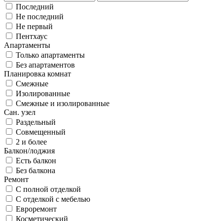
Последний
Не последний
Не первый
Пентхаус
Апартаменты
Только апартаменты
Без апартаментов
Планировка комнат
Смежные
Изолированные
Смежные и изолированные
Сан. узел
Раздельный
Совмещенный
2 и более
Балкон/лоджия
Есть балкон
Без балкона
Ремонт
С полной отделкой
С отделкой с мебелью
Евроремонт
Косметический