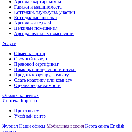
Аренда квартир, комнат
Гаражи и машиноместа
Коттеджи,
таунхаусы,
участки
Коттеджные поселки
Аренда коттеджей
Нежилые помещения
Аренда нежилых помещений
Услуги
Обмен квартир
Срочный выкуп
Правовой сертификат
Помощь в получении ипотеки
Продать квартиру, комнату
Сдать квартиру или комнату
Оценка недвижимости
Отзывы клиентов
Ипотека
Карьера
Приглашаем
Учебный центр
Журнал
Наши офисы
Мобильная версия
Карта сайта
English
version