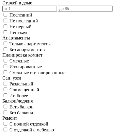
Этажей в доме
Последний
Не последний
Не первый
Пентхаус
Апартаменты
Только апартаменты
Без апартаментов
Планировка комнат
Смежные
Изолированные
Смежные и изолированные
Сан. узел
Раздельный
Совмещенный
2 и более
Балкон/лоджия
Есть балкон
Без балкона
Ремонт
С полной отделкой
С отделкой с мебелью