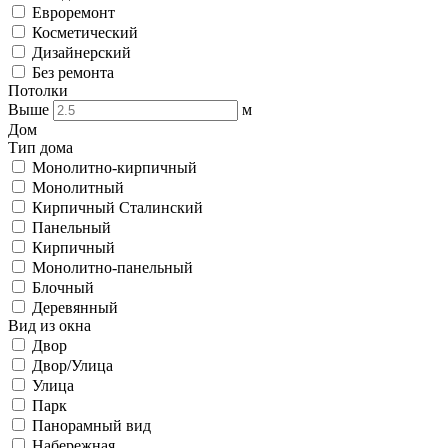
Евроремонт
Косметический
Дизайнерский
Без ремонта
Потолки
Выше
м
Дом
Тип дома
Монолитно-кирпичный
Монолитный
Кирпичный Сталинский
Панельный
Кирпичный
Монолитно-панельный
Блочный
Деревянный
Вид из окна
Двор
Двор/Улица
Улица
Парк
Панорамный вид
Набережная