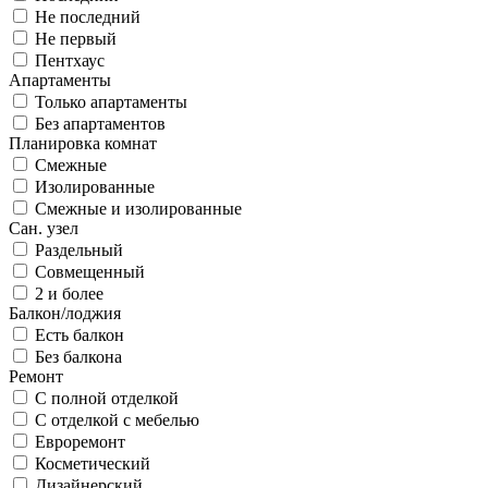
Не последний
Не первый
Пентхаус
Апартаменты
Только апартаменты
Без апартаментов
Планировка комнат
Смежные
Изолированные
Смежные и изолированные
Сан. узел
Раздельный
Совмещенный
2 и более
Балкон/лоджия
Есть балкон
Без балкона
Ремонт
С полной отделкой
С отделкой с мебелью
Евроремонт
Косметический
Дизайнерский