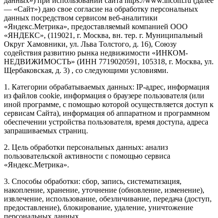
данных») при использовании сайта https://www.incom.ru (далее
— «Сайт») даю свое согласие на обработку персональных
данных посредством сервисом веб-аналитики
«Яндекс.Метрика», предоставляемый компанией ООО
«ЯНДЕКС», (119021, г. Москва, вн. тер. г. Муниципальный
Округ Хамовники, ул. Льва Толстого, д. 16), Союзу
содействия развитию рынка недвижимости «ИНКОМ-
НЕДВИЖИМОСТЬ» (ИНН 7719020591, 105318, г. Москва, ул.
Щербаковская, д. 3) , со следующими условиями.
1. Категории обрабатываемых данных: IP-адрес, информация
из файлов cookie, информация о браузере пользователя (или
иной программе, с помощью которой осуществляется доступ к
сервисам Сайта), информация об аппаратном и программном
обеспечении устройства пользователя, время доступа, адреса
запрашиваемых страниц.
2. Цель обработки персональных данных: анализ
пользовательской активности с помощью сервиса
«Яндекс.Метрика».
3. Способы обработки: сбор, запись, систематизация,
накопление, хранение, уточнение (обновление, изменение),
извлечение, использование, обезличивание, передача (доступ,
предоставление), блокирование, удаление, уничтожение
персональных данных.