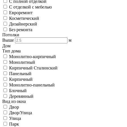
С полной отделкой
С отделкой с мебелью
Евроремонт
Косметический
Дизайнерский
Без ремонта
Потолки
Выше
м
Дом
Тип дома
Монолитно-кирпичный
Монолитный
Кирпичный Сталинский
Панельный
Кирпичный
Монолитно-панельный
Блочный
Деревянный
Вид из окна
Двор
Двор/Улица
Улица
Парк