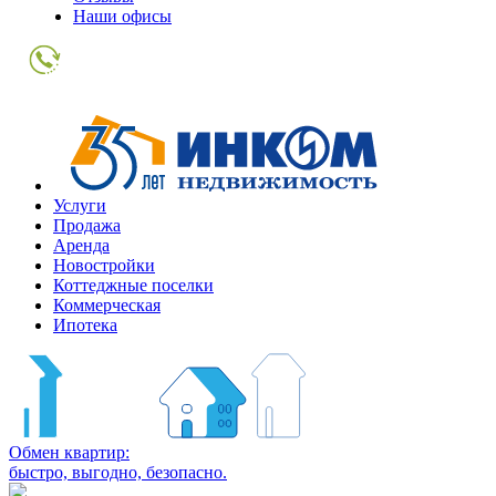
Наши офисы
+7
(495)
363-
01-
80
Услуги
Продажа
Аренда
Новостройки
Коттеджные поселки
Коммерческая
Ипотека
Обмен квартир:
быстро, выгодно, безопасно.