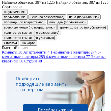
Найдено объектов:
387
из
1225
Найдено объектов:
387
из
1225
Сортировка
по умолчанию
по умолчанию
цена (по возрастанию)
цена (по убыванию)
площадь (по возрастанию)
площадь (по убыванию)
время до метро (по возрастанию)
время до метро (по убыванию)
количество комнат (по возрастанию)
количество комнат (по убыванию)
Списком
На карте
Быстрый поиск
Комнаты
38
Апартаменты
4
1-комнатные квартиры
274
3-
комнатные квартиры
285
4-комнатные квартиры
77
Элитные
квартиры
50
Студии
48
Подберите
подходящие варианты
с экспертом
Подобрать жилье