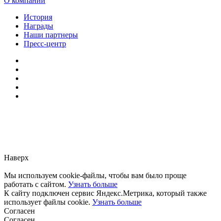
О компании
История
Награды
Наши партнеры
Пресс-центр
Заметили ошибку?
Сообщите нам, пожалуйста,
через
форму обратной связи.
Наверх
Мы используем cookie-файлы, чтобы вам было проще
работать с сайтом.
Узнать больше
К сайту подключен сервис Яндекс.Метрика, который также
использует файлы cookie.
Узнать больше
Согласен
Согласен