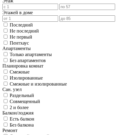
Этаж
Этажей в доме
Последний
Не последний
Не первый
Пентхаус
Апартаменты
Только апартаменты
Без апартаментов
Планировка комнат
Смежные
Изолированные
Смежные и изолированные
Сан. узел
Раздельный
Совмещенный
2 и более
Балкон/лоджия
Есть балкон
Без балкона
Ремонт