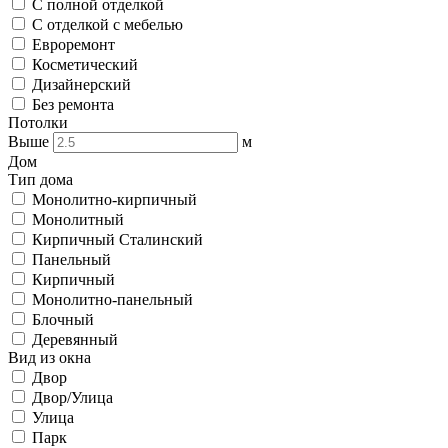
С полной отделкой
С отделкой с мебелью
Евроремонт
Косметический
Дизайнерский
Без ремонта
Потолки
Выше
м
Дом
Тип дома
Монолитно-кирпичный
Монолитный
Кирпичный Сталинский
Панельный
Кирпичный
Монолитно-панельный
Блочный
Деревянный
Вид из окна
Двор
Двор/Улица
Улица
Парк