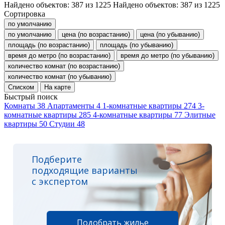
Найдено объектов:
387
из
1225
Найдено объектов:
387
из
1225
Сортировка
по умолчанию
по умолчанию
цена (по возрастанию)
цена (по убыванию)
площадь (по возрастанию)
площадь (по убыванию)
время до метро (по возрастанию)
время до метро (по убыванию)
количество комнат (по возрастанию)
количество комнат (по убыванию)
Списком
На карте
Быстрый поиск
Комнаты
38
Апартаменты
4
1-комнатные квартиры
274
3-
комнатные квартиры
285
4-комнатные квартиры
77
Элитные
квартиры
50
Студии
48
Подберите
подходящие варианты
с экспертом
Подобрать жилье