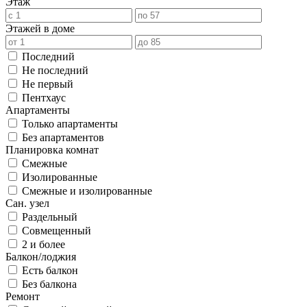
Этаж
Этажей в доме
Последний
Не последний
Не первый
Пентхаус
Апартаменты
Только апартаменты
Без апартаментов
Планировка комнат
Смежные
Изолированные
Смежные и изолированные
Сан. узел
Раздельный
Совмещенный
2 и более
Балкон/лоджия
Есть балкон
Без балкона
Ремонт