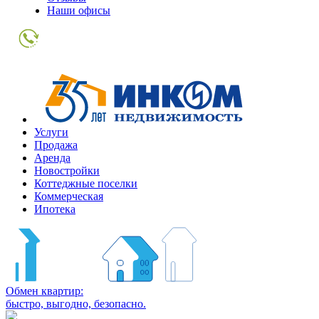
Наши офисы
+7
(495)
363-
01-
80
Услуги
Продажа
Аренда
Новостройки
Коттеджные поселки
Коммерческая
Ипотека
Обмен квартир:
быстро, выгодно, безопасно.