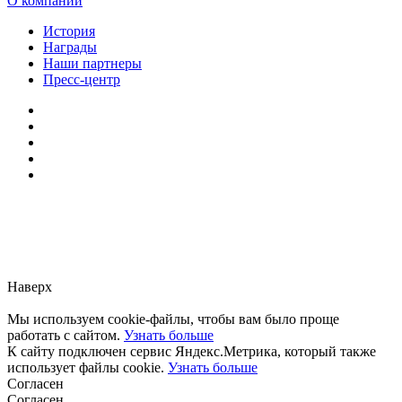
О компании
История
Награды
Наши партнеры
Пресс-центр
Заметили ошибку?
Сообщите нам, пожалуйста,
через
форму обратной связи.
Наверх
Мы используем cookie-файлы, чтобы вам было проще
работать с сайтом.
Узнать больше
К сайту подключен сервис Яндекс.Метрика, который также
использует файлы cookie.
Узнать больше
Согласен
Согласен