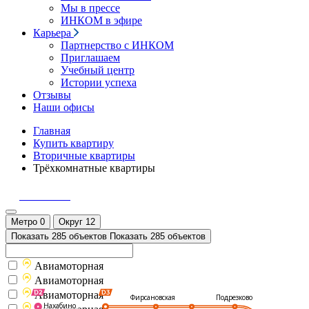
Мы в прессе
ИНКОМ в эфире
Карьера
Партнерство с ИНКОМ
Приглашаем
Учебный центр
Истории успеха
Отзывы
Наши офисы
Главная
Купить квартиру
Вторичные квартиры
Трёхкомнатные квартиры
Позвонить
Метро
0
Округ
12
Показать 285 объектов
Показать 285 объектов
Авиамоторная
Авиамоторная
Авиамоторная
Подрезково
Фирсановская
Нахабино