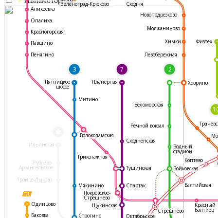
Авиамоторная
Зеленоград-Крюково
Сходня
Аникеевка
Новоподрезково
Опалиха
Молжаниново
Красногорская
Физтех
Химки
Павшино
Левобережная
Пенягино
3
7
2
Пятницкое
Планерная
Ховрино
шоссе
Митино
Беломорская
1
Грачёвс
Речной вокзал
*
Волоколамская
Мо
Сходненская
Ильинская
Водный
стадион
Трикотажная
Коптево
Рублево-
Архангельское
Тушинская
Войковская
Троице-Лыково
Балтийская
Мякинино
Спартак
Покровское-
Стрешнево
Одинцово
Красный
Щукинская
Балтиец
Стрешнево
Баковка
Строгино
Октябрьское