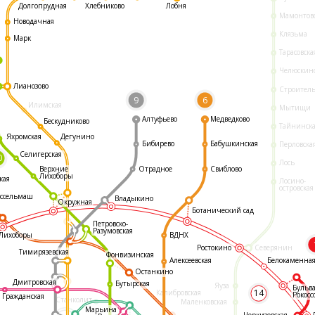
Долгопрудная
Хлебниково
Лобня
Мамонтов
Новодачная
Клязьма
Марк
Тарасовска
Челюскин
Лианозово
Строител
9
6
Илимская
Мытищи
Алтуфьево
Медведково
Бескудниково
Тайнинск
Яхромская
Дегунино
Бибирево
Бабушкинская
Перловска
Селигерская
0
Лось
Отрадное
Свиблово
Верхние
Лихоборы
кая
Лосино-
островская
ссельмаш
Владыкино
Окружная
Ботанический сад
Петровско-
Разумовская
ВДНХ
Лихоборы
Ростокино
Северянин
Тимирязевская
Фонвизинская
Белокаменна
Алексеевская
Останкино
Дмитровская
Бутырская
Яуза
Бульв
14
Калибровская
Рокосс
Гражданская
Станколит
Маленковская
Марьина