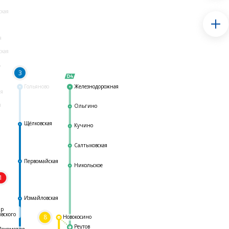
ская
я
ская
ь
3
Гольяново
Железнодорожная
ая
я
Ольгино
Щёлковская
Кучино
Салтыковская
Первомайская
Никольское
1
я
Измайловская
ар
овского
8
Новокосино
Реутов