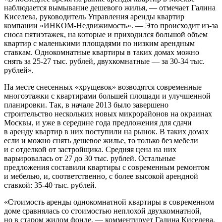
наблюдается вымывание дешевого жилья, — отмечает Галина
Киселева, руководитель Управления аренды квартир
компании «ИНКОМ-Недвижимость». — Это происходит из-за
сноса пятиэтажек, на которые и приходился большой объем
квартир с маленькими площадями по низким арендным
ставкам. Однокомнатные квартиры в таких домах можно
снять за 25-27 тыс. рублей, двухкомнатные — за 30-34 тыс.
рублей».
На месте снесенных «хрущевок» возводятся современные
многоэтажки с квартирами большей площади и улучшенной
планировки. Так, в начале 2013 было завершено
строительство нескольких новых микрорайонов на окраинах
Москвы, и уже в середине года предложения для сдачи
в аренду квартир в них поступили на рынок. В таких домах
если и можно снять дешевое жилье, то только без мебели
и с отделкой от застройщика. Средняя цена на них
варьировалась от 27 до 30 тыс. рублей. Остальные
предложения составили квартиры с современным ремонтом
и мебелью, и, соответственно, с более высокой арендной
ставкой: 35-40 тыс. рублей.
«Стоимость аренды однокомнатной квартиры в современном
доме сравнялась со стоимостью неплохой двухкомнатной,
но в старом жилом фонде, — комментирует Галина Киселева,