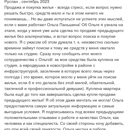
Руслан , сентябрь 2023
Продажа и покупка жилья - всегда стресс, если вопрос нужно
решать быстро, средств мало и ты в этом ничего не
понимаешь... Но вы даже испугаться не успеете этих мыслей,
если с вами работает Ольга Паньшина! Об Ольге я узнала на
этапе, когда у меня уже шла сделка по продаже предыдущего
жилья без альтернативы, и встал вопрос поиска и покупки
нового. Я с ужасом об этом думала т. к. неизвестно сколько
времени займут поиски к тому же средств у меня хватало
только на студию. Сразу хочу сообщить итог моего
сотрудничества с Ольгой: за мои средства была куплена не
студия, а евродвушка в новостройке в районе с
инфраструктурой, заселение в которую всего лишь через
полгода ( это время, которое могло у меня уйти на поиски
жилья, если б я это делала без этой милой, обаятельной,
тактичной и профессиональной девушки). Куплена квартира
была ещё до того как завершилась сделка купли-продажи
предыдущего жилья! Я об этом даже мечтать не могла! Ольга
предоставляла самую актуальную информацию и самые
выгодные условия. Я подписываюсь под всеми предыдущими
положительными отзывами о работе и качествах Ольги, как
человека и как специалиста. Со своей стороны хочу добавить,
что при всей своей занятости, Ольга честна в работе,