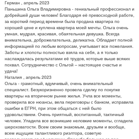
Герман , апрель 2023
Паньшина Ольга Владимировна - гениальный профессионал и
добрейшей души человек! Благодаря её превосходной работе,
за короткий период времени была продана квартира по
хорошей цене и куплена квартира моей мечты. Ольга очень
умная, мудрая, красивая, обаятельная девушка. Всегда
внимательна, доброжелательна, деликатна. Обладает полной
информацией по любым вопросам, учитывает все пожелания.
Заботы и хлопоты полностью взяла на себя, а я только
наслаждалась результатами её трудов, которые выше всяких
похвал. Сотрудничество с Ольгой – настоящее счастье и
удача!
Наталия , апрель 2023
Ольга - грамотный, вдумчивый, очень внимательный
специалист. Безукоризненно провела сделку по покупке
квартиры на вторичном рынке жилья. Учла все моменты,
проверила все нюансы, вела переговоры с банком, исправила
ошибки в ЕГРН, при этом общаться с ней было
удовольствием. Очень приятный, воспитанный, тактичный
человек. Уладила все возникшие неловкие моменты, сгладила
шероховатости. Всем своим знакомым, друзьям и вообще,
всем ищущим талантливого риэлтора, советую
воспользоваться её услугами. Спасибо большое за всю