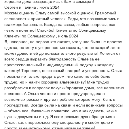
хорошие дела возвращались к Вам в семькрат!
Сергей и Галина , июль 2024
Можем оценить Ольгу самой высокой оценкой. Грамотный
специалист и приятный человек. Рады, что познакомились и
взаимодействовали. Всегда на связи, любые вопросы, все
чётко и понятно! Спасибо! Клиенты по Солнцевскому
Клиенты по Солнцевскому , июль 2024
Я, наверное, не первая кто скажет, что у нас была не простая
сделка, но могу с уверенностью сказать, что не каждый агент
может довести её до положительного результата! Хочется от
всего сердца выразить благодарность Ольге за её
профессиональный и индивидуальный подход к каждому
клиенту! Терпение, позитивный настрой и уверенность. Ольга
помогла не только продать дом, что само по себе было
трудно, но и найти хорошую альтернативу! Мне трудно
разобраться в вопросах покупки/продажи дома, всё непонятно
и сложно. А Ольга честно и просто предупреждала о
возможных рисках и других проблем которые могут быть в
последствии. Всегда была на связи и если возникали вопросы
– объясняла, буквально пошагово, что и как сделать, какие
нужны документы и т.д. Я всем рекомендую обращаться к
Ольге, как к первоклассному специалисту в своём деле и
просто замечательному, отзывчивому человеку!