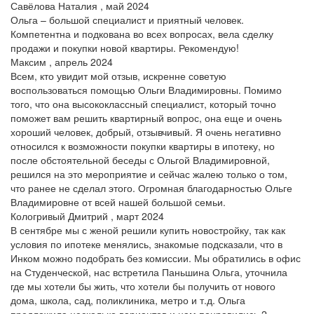
Савёлова Наталия , май 2024
Ольга – большой специалист и приятный человек.
Компетентна и подкована во всех вопросах, вела сделку
продажи и покупки новой квартиры. Рекомендую!
Максим , апрель 2024
Всем, кто увидит мой отзыв, искренне советую
воспользоваться помощью Ольги Владимировны. Помимо
того, что она высококлассный специалист, который точно
поможет вам решить квартирный вопрос, она еще и очень
хороший человек, добрый, отзывчивый. Я очень негативно
относился к возможности покупки квартиры в ипотеку, но
после обстоятельной беседы с Ольгой Владимировной,
решился на это мероприятие и сейчас жалею только о том,
что ранее не сделал этого. Огромная благодарностью Ольге
Владимировне от всей нашей большой семьи.
Кологривый Дмитрий , март 2024
В сентябре мы с женой решили купить новостройку, так как
условия по ипотеке менялись, знакомые подсказали, что в
Инком можно подобрать без комиссии. Мы обратились в офис
на Студенческой, нас встретила Паньшина Ольга, уточнила
где мы хотели бы жить, что хотели бы получить от нового
дома, школа, сад, поликлиника, метро и т.д. Ольга
предложила несколько вариантов и нам понравились 2