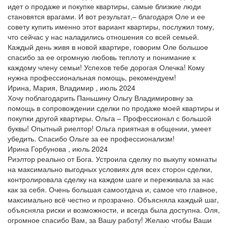
идет о продаже и покупке квартиры, самые близкие люди
становятся врагами. И вот результат,– благодаря Оле и ее
совету купить именно этот вариант квартиры, послужил тому,
что сейчас у нас наладились отношения со всей семьей.
Каждый день живя в новой квартире, говорим Оле большое
спасибо за ее огромную любовь теплоту и понимание к
каждому члену семьи! Успехов тебе дорогая Олечка! Кому
нужна профессиональная помощь, рекомендуем!
Ирина, Мария, Владимир , июль 2024
Хочу поблагодарить Паньшину Ольгу Владимировну за
помощь в сопровождении сделки по продаже моей квартиры и
покупки другой квартиры. Ольга – Профессионал с большой
буквы! Опытный риелтор! Ольга приятная в общении, умеет
убедить. Спасибо Ольге за ее профессионализм!
Ирина Горбунова , июль 2024
Риэлтор реально от Бога. Устроила сделку по выкупу комнаты
на максимально выгодных условиях для всех сторон сделки,
контролировала сделку на каждом шаге и переживала за нас
как за себя. Очень большая самоотдача и, самое что главное,
максимально всё честно и прозрачно. Объясняла каждый шаг,
объясняла риски и возможности, и всегда была доступна. Оля,
огромное спасибо Вам, за Вашу работу! Желаю чтобы Ваши