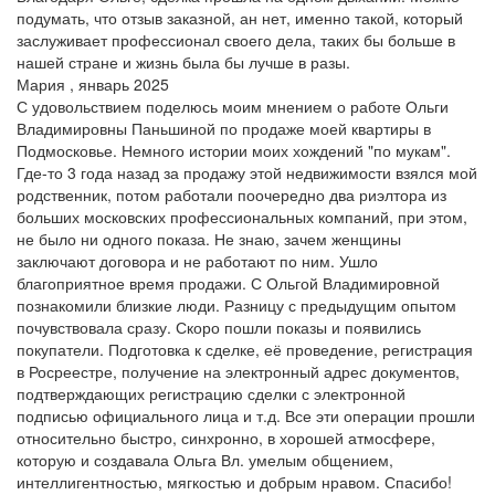
подумать, что отзыв заказной, ан нет, именно такой, который
заслуживает профессионал своего дела, таких бы больше в
нашей стране и жизнь была бы лучше в разы.
Мария , январь 2025
С удовольствием поделюсь моим мнением о работе Ольги
Владимировны Паньшиной по продаже моей квартиры в
Подмосковье. Немного истории моих хождений "по мукам".
Где-то 3 года назад за продажу этой недвижимости взялся мой
родственник, потом работали поочередно два риэлтора из
больших московских профессиональных компаний, при этом,
не было ни одного показа. Не знаю, зачем женщины
заключают договора и не работают по ним. Ушло
благоприятное время продажи. С Ольгой Владимировной
познакомили близкие люди. Разницу с предыдущим опытом
почувствовала сразу. Скоро пошли показы и появились
покупатели. Подготовка к сделке, её проведение, регистрация
в Росреестре, получение на электронный адрес документов,
подтверждающих регистрацию сделки с электронной
подписью официального лица и т.д. Все эти операции прошли
относительно быстро, синхронно, в хорошей атмосфере,
которую и создавала Ольга Вл. умелым общением,
интеллигентностью, мягкостью и добрым нравом. Спасибо!