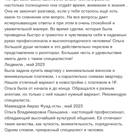
настолько полноценно она отдаёт время, внимание и знания .
Она не закончит разговор, если у тебя осталось ещё хоть
какое-то сомнение или вопрос. На все вопросы дает
исчерпывающие ответы и при этом в очень спокойной и
уважительной манере. Во время сделки, которая была
проведена быстро и грамотно я чувствовала себя в надежных
руках профессионала и высокопорядочного человека! Ольга
большой души человек и это действительно перелом в
представлении о риэлторах. Большая честь и удовольствие
иметь дело с таким специалистом!
Людмила , май 2023
Была задача купить квартиру с минимальным взносом и
минимальным платежом, т.к.параллельно снимаю квартиру.
Нашли отличный вариант в новостройке с платежом в 1₽.
Ольга была от начала и до конца. Обращался к разным
агентам, но только с ней нашел нужный вариант. Рекомендую
специалиста.
Маммадов Амрах Фуад оглы , май 2023
Ольга Владимировна Паньшина - настоящий профессионал,
обладающий высочайшей культурой общения. Её отличают
такие качества, как чуткость, внимательность, порядочность.
Одним словом, прекрасный специалист и человек.