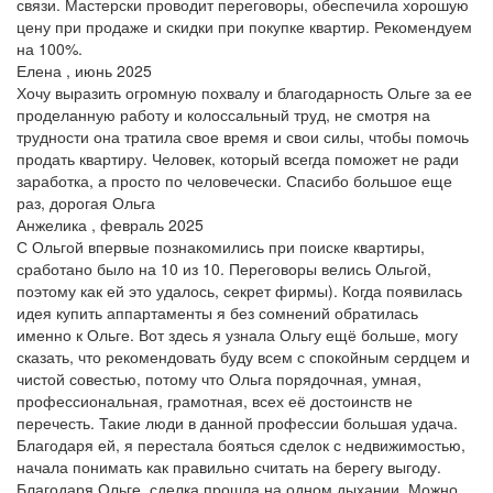
связи. Мастерски проводит переговоры, обеспечила хорошую
цену при продаже и скидки при покупке квартир. Рекомендуем
на 100%.
Елена , июнь 2025
Хочу выразить огромную похвалу и благодарность Ольге за ее
проделанную работу и колоссальный труд, не смотря на
трудности она тратила свое время и свои силы, чтобы помочь
продать квартиру. Человек, который всегда поможет не ради
заработка, а просто по человечески. Спасибо большое еще
раз, дорогая Ольга
Анжелика , февраль 2025
С Ольгой впервые познакомились при поиске квартиры,
сработано было на 10 из 10. Переговоры велись Ольгой,
поэтому как ей это удалось, секрет фирмы). Когда появилась
идея купить аппартаменты я без сомнений обратилась
именно к Ольге. Вот здесь я узнала Ольгу ещё больше, могу
сказать, что рекомендовать буду всем с спокойным сердцем и
чистой совестью, потому что Ольга порядочная, умная,
профессиональная, грамотная, всех её достоинств не
перечесть. Такие люди в данной профессии большая удача.
Благодаря ей, я перестала бояться сделок с недвижимостью,
начала понимать как правильно считать на берегу выгоду.
Благодаря Ольге, сделка прошла на одном дыхании. Можно