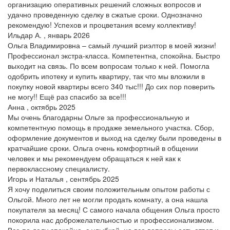
организацию оперативных решений сложных вопросов и
удачно проведенную сделку в сжатые сроки. Однозначно
рекомендую! Успехов и процветания всему коллективу!
Ильдар А. , январь 2026
Ольга Владимировна – самый лучший риэлтор в моей жизни!
Профессионал экстра-класса. Компетентна, спокойна. Быстро
выходит на связь. По всем вопросам только к ней. Помогла
одобрить ипотеку и купить квартиру, так что мы вложили в
покупку новой квартиры всего 340 тыс!!! До сих пор поверить
не могу!! Ещё раз спасибо за все!!!
Анна , октябрь 2025
Мы очень благодарны Ольге за профессиональную и
компетентную помощь в продаже земельного участка. Сбор,
оформление документов и выход на сделку были проведены в
кратчайшие сроки. Ольга очень комфортный в общении
человек и мы рекомендуем обращаться к ней как к
первоклассному специалисту.
Игорь и Наталья , сентябрь 2025
Я хочу поделиться своим положительным опытом работы с
Ольгой. Много лет не могли продать комнату, а она нашла
покупателя за месяц! С самого начала общения Ольга просто
покорила нас доброжелательностью и профессионализмом.
Все по делу спокойно, с улыбкой, на все вопросы есть ответ и