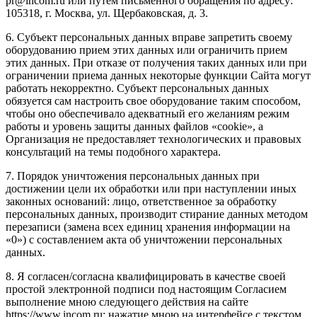
pr@incom.ru или путем письменного обращения по адресу:
105318, г. Москва, ул. Щербаковская, д. 3.
6. Субъект персональных данных вправе запретить своему
оборудованию прием этих данных или ограничить прием
этих данных. При отказе от получения таких данных или при
ограничении приема данных некоторые функции Сайта могут
работать некорректно. Субъект персональных данных
обязуется сам настроить свое оборудование таким способом,
чтобы оно обеспечивало адекватный его желаниям режим
работы и уровень защиты данных файлов «cookie», а
Организация не предоставляет технологических и правовых
консультаций на темы подобного характера.
7. Порядок уничтожения персональных данных при
достижении цели их обработки или при наступлении иных
законных оснований: лицо, ответственное за обработку
персональных данных, производит стирание данных методом
перезаписи (замена всех единиц хранения информации на
«0») с составлением акта об уничтожении персональных
данных.
8. Я согласен/согласна квалифицировать в качестве своей
простой электронной подписи под настоящим Согласием
выполнение мною следующего действия на сайте
https://www.incom.ru: нажатие мною на интерфейсе с текстом