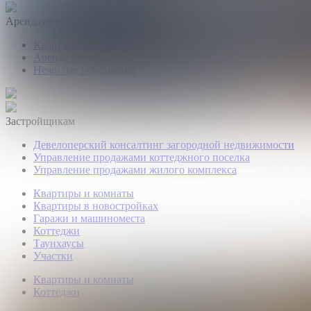
Арендаторам
Квартиры и комнаты
Аренда коттеджей
Нежилые помещения
Застройщикам
Девелоперский консалтинг загородной недвижимости
Управление продажами коттеджного поселка
Управление продажами жилого комплекса
Квартиры и комнаты
Квартиры в новостройках
Гаражи и машиноместа
Коттеджи
Таунхаусы
Участки
Квартиры и комнаты
Коттеджи