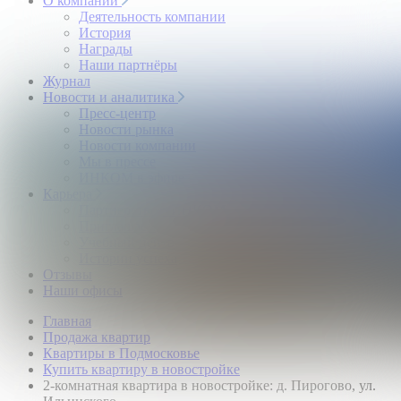
О компании
Деятельность компании
История
Награды
Наши партнёры
Журнал
Новости и аналитика
Пресс-центр
Новости рынка
Новости компании
Мы в прессе
ИНКОМ в эфире
Карьера
Партнерство с ИНКОМ
Приглашаем
Учебный центр
Истории успеха
Отзывы
Наши офисы
Главная
Продажа квартир
Квартиры в Подмосковье
Купить квартиру в новостройке
2-комнатная квартира в новостройке: д. Пирогово, ул.