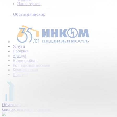
Наши офисы
+7
(495)
Обратный звонок
154-
94-
75
Услуги
Продажа
Аренда
Новостройки
Коттеджные поселки
Коммерческая
Ипотека
Обмен квартир:
быстро, выгодно, безопасно.