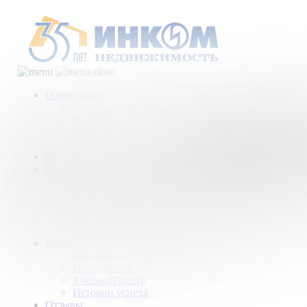
О компании
Деятельность компании
История
Награды
Наши партнеры
Журнал
Новости и аналитика
Пресс-центр
Новости рынка
Новости компании
Мы в прессе
ИНКОМ в эфире
Карьера
Партнерство с ИНКОМ
Приглашаем
Учебный центр
Истории успеха
Отзывы