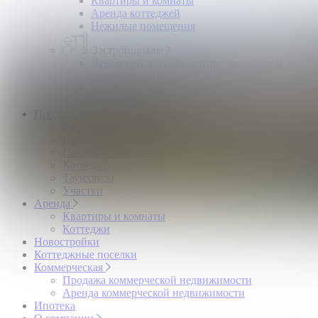
Квартиры и комнаты
Аренда коттеджей
Нежилые помещения
Застройщикам
Девелоперский консалтинг загородной
недвижимости
Управление продажами коттеджного поселка
Управление продажами жилого комплекса
Продажа
Квартиры и комнаты
Квартиры в новостройках
Гаражи и машиноместа
Коттеджи
Таунхаусы
Участки
Аренда
Квартиры и комнаты
Коттеджи
Новостройки
Коттеджные поселки
Коммерческая
Продажа коммерческой недвижимости
Аренда коммерческой недвижимости
Ипотека