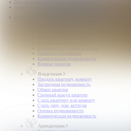
Продажа коммерческой недвижимости
Аренда коммерческой недвижимости
Услуги
Покупателям
Покупка квартир и комнат
Квартиры в новостройках
Загородная недвижимость
Помощь в получении ипотеки
Правовой сертификат
Коммерческая недвижимость
Возврат налогов
Владельцам
Продать квартиру, комнату
Загородная недвижимость
Обмен квартир
Срочный выкуп квартир
Сдать квартиру или комнату
Сдать дачу, дом, коттедж
Оценка недвижимости
Коммерческая недвижимость
Арендаторам