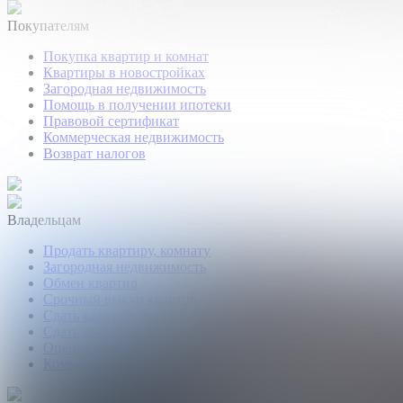
Покупателям
Покупка квартир и комнат
Квартиры в новостройках
Загородная недвижимость
Помощь в получении ипотеки
Правовой сертификат
Коммерческая недвижимость
Возврат налогов
Владельцам
Продать квартиру, комнату
Загородная недвижимость
Обмен квартир
Срочный выкуп квартир
Сдать квартиру или комнату
Сдать дачу, дом, коттедж
Оценка недвижимости
Коммерческая недвижимость