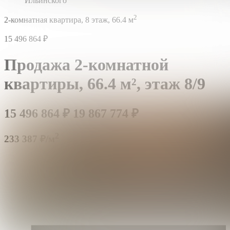
Ильинского
2
2-комнатная квартира,
8 этаж,
66.4 м
15 496 864
₽
Продажа 2-комнатной
квартиры,
66.4 м²,
этаж 8/9
15 496 864
₽
19 867 774
₽
2
233 387 ₽/м