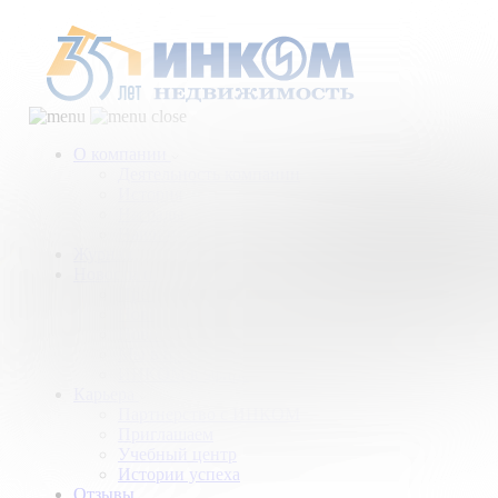
О компании
Деятельность компании
История
Награды
Наши партнеры
Журнал
Новости и аналитика
Пресс-центр
Новости рынка
Новости компании
Мы в прессе
ИНКОМ в эфире
Карьера
Партнерство с ИНКОМ
Приглашаем
Учебный центр
Истории успеха
Отзывы