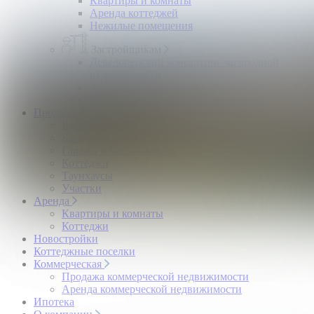
Квартиры и комнаты
Аренда коттеджей
Нежилые помещения
Застройщикам
Девелоперский консалтинг загородной
недвижимости
Управление продажами коттеджного поселка
Управление продажами жилого комплекса
Продажа
Квартиры и комнаты
Квартиры в новостройках
Гаражи и машиноместа
Коттеджи
Таунхаусы
Участки
Аренда
Квартиры и комнаты
Коттеджи
Новостройки
Коттеджные поселки
Коммерческая
Продажа коммерческой недвижимости
Аренда коммерческой недвижимости
Ипотека