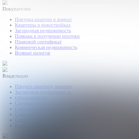
Покупателям
Покупка квартир и комнат
Квартиры в новостройках
Загородная недвижимость
Помощь в получении ипотеки
Правовой сертификат
Коммерческая недвижимость
Возврат налогов
Владельцам
Продать квартиру, комнату
Загородная недвижимость
Обмен квартир
Срочный выкуп квартир
Сдать квартиру или комнату
Сдать дачу, дом, коттедж
Оценка недвижимости
Коммерческая недвижимость