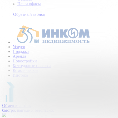
Наши офисы
+7
(495)
Обратный звонок
154-
94-
75
Услуги
Продажа
Аренда
Новостройки
Коттеджные поселки
Коммерческая
Ипотека
Обмен квартир:
быстро, выгодно, безопасно.