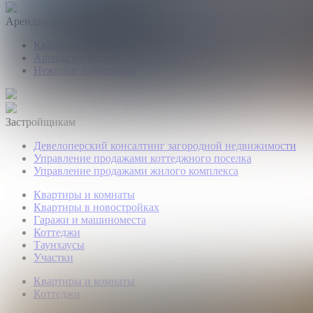
Арендаторам
Квартиры и комнаты
Аренда коттеджей
Нежилые помещения
Застройщикам
Девелоперский консалтинг загородной недвижимости
Управление продажами коттеджного поселка
Управление продажами жилого комплекса
Квартиры и комнаты
Квартиры в новостройках
Гаражи и машиноместа
Коттеджи
Таунхаусы
Участки
Квартиры и комнаты
Коттеджи