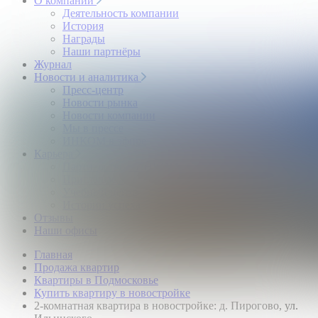
О компании
Деятельность компании
История
Награды
Наши партнёры
Журнал
Новости и аналитика
Пресс-центр
Новости рынка
Новости компании
Мы в прессе
ИНКОМ в эфире
Карьера
Партнерство с ИНКОМ
Приглашаем
Учебный центр
Истории успеха
Отзывы
Наши офисы
Главная
Продажа квартир
Квартиры в Подмосковье
Купить квартиру в новостройке
2-комнатная квартира в новостройке: д. Пирогово, ул.