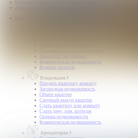
Продажа коммерческой недвижимости
Аренда коммерческой недвижимости
Услуги
Покупателям
Покупка квартир и комнат
Квартиры в новостройках
Загородная недвижимость
Помощь в получении ипотеки
Правовой сертификат
Коммерческая недвижимость
Возврат налогов
Владельцам
Продать квартиру, комнату
Загородная недвижимость
Обмен квартир
Срочный выкуп квартир
Сдать квартиру или комнату
Сдать дачу, дом, коттедж
Оценка недвижимости
Коммерческая недвижимость
Арендаторам