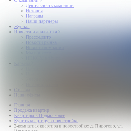
О компании
Деятельность компании
История
Награды
Наши партнёры
Журнал
Новости и аналитика
Пресс-центр
Новости рынка
Новости компании
Мы в прессе
ИНКОМ в эфире
Карьера
Партнерство с ИНКОМ
Приглашаем
Учебный центр
Истории успеха
Отзывы
Наши офисы
Главная
Продажа квартир
Квартиры в Подмосковье
Купить квартиру в новостройке
2-комнатная квартира в новостройке: д. Пирогово, ул.