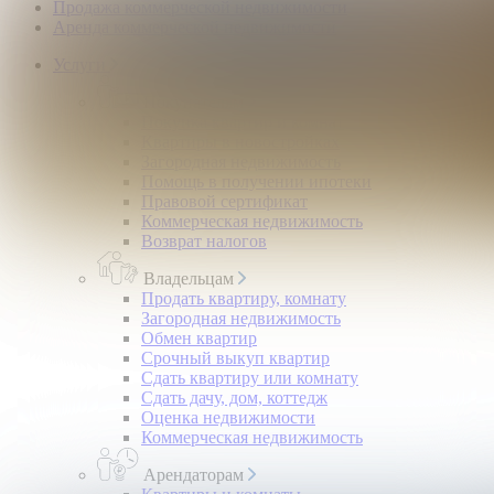
Продажа коммерческой недвижимости
Аренда коммерческой недвижимости
Услуги
Покупателям
Покупка квартир и комнат
Квартиры в новостройках
Загородная недвижимость
Помощь в получении ипотеки
Правовой сертификат
Коммерческая недвижимость
Возврат налогов
Владельцам
Продать квартиру, комнату
Загородная недвижимость
Обмен квартир
Срочный выкуп квартир
Сдать квартиру или комнату
Сдать дачу, дом, коттедж
Оценка недвижимости
Коммерческая недвижимость
Арендаторам