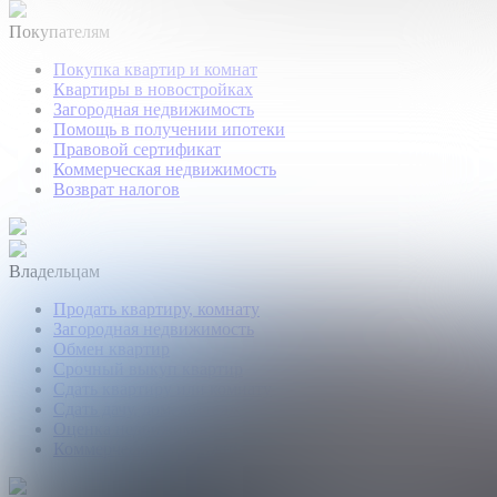
Покупателям
Покупка квартир и комнат
Квартиры в новостройках
Загородная недвижимость
Помощь в получении ипотеки
Правовой сертификат
Коммерческая недвижимость
Возврат налогов
Владельцам
Продать квартиру, комнату
Загородная недвижимость
Обмен квартир
Срочный выкуп квартир
Сдать квартиру или комнату
Сдать дачу, дом, коттедж
Оценка недвижимости
Коммерческая недвижимость