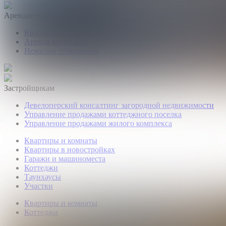
Арендаторам
Квартиры и комнаты
Аренда коттеджей
Нежилые помещения
Застройщикам
Девелоперский консалтинг загородной недвижимости
Управление продажами коттеджного поселка
Управление продажами жилого комплекса
Квартиры и комнаты
Квартиры в новостройках
Гаражи и машиноместа
Коттеджи
Таунхаусы
Участки
Квартиры и комнаты
Коттеджи