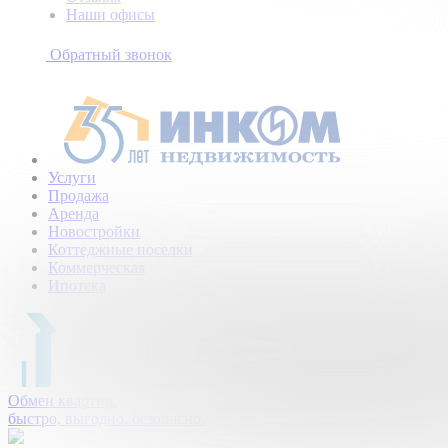
Наши офисы
+7
(495)
Обратный звонок
154-
94-
75
Услуги
Продажа
Аренда
Новостройки
Коттеджные поселки
Коммерческая
Ипотека
Обмен квартир:
быстро, выгодно, безопасно.