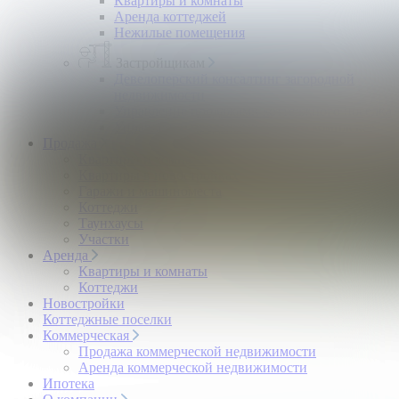
Квартиры и комнаты
Аренда коттеджей
Нежилые помещения
Застройщикам
Девелоперский консалтинг загородной
недвижимости
Управление продажами коттеджного поселка
Управление продажами жилого комплекса
Продажа
Квартиры и комнаты
Квартиры в новостройках
Гаражи и машиноместа
Коттеджи
Таунхаусы
Участки
Аренда
Квартиры и комнаты
Коттеджи
Новостройки
Коттеджные поселки
Коммерческая
Продажа коммерческой недвижимости
Аренда коммерческой недвижимости
Ипотека