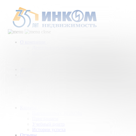
О компании
Деятельность компании
История
Награды
Наши партнеры
Журнал
Новости и аналитика
Пресс-центр
Новости рынка
Новости компании
Мы в прессе
ИНКОМ в эфире
Карьера
Партнерство с ИНКОМ
Приглашаем
Учебный центр
Истории успеха
Отзывы