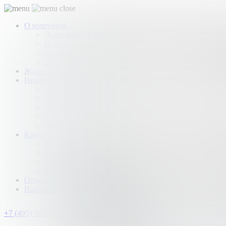
О компании
Деятельность компании
История
Награды
Наши партнеры
Журнал
Новости и аналитика
Пресс-центр
Новости рынка
Новости компании
Мы в прессе
ИНКОМ в эфире
Карьера
Партнерство с ИНКОМ
Приглашаем
Учебный центр
Истории успеха
Отзывы
Наши офисы
+7 (495) 363-10-03
Заказать звонок