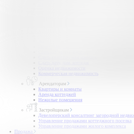
Помощь в получении ипотеки
Правовой сертификат
Коммерческая недвижимость
Возврат налогов
Владельцам
Продать квартиру, комнату
Загородная недвижимость
Обмен квартир
Срочный выкуп квартир
Сдать квартиру или комнату
Сдать дачу, дом, коттедж
Оценка недвижимости
Коммерческая недвижимость
Арендаторам
Квартиры и комнаты
Аренда коттеджей
Нежилые помещения
Застройщикам
Девелоперский консалтинг загородной недв
Управление продажами коттеджного поселка
Управление продажами жилого комплекса
Продажа