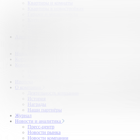
Квартиры и комнаты
Квартиры в новостройках
Гаражи и машиноместа
Коттеджи
Таунхаусы
Участки
Аренда
Квартиры и комнаты
Коттеджи
Новостройки
Коттеджные поселки
Коммерческая
Продажа коммерческой недвижимости
Аренда коммерческой недвижимости
Ипотека
О компании
Деятельность компании
История
Награды
Наши партнёры
Журнал
Новости и аналитика
Пресс-центр
Новости рынка
Новости компании