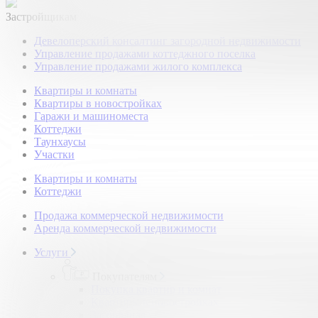
Застройщикам
Девелоперский консалтинг загородной недвижимости
Управление продажами коттеджного поселка
Управление продажами жилого комплекса
Квартиры и комнаты
Квартиры в новостройках
Гаражи и машиноместа
Коттеджи
Таунхаусы
Участки
Квартиры и комнаты
Коттеджи
Продажа коммерческой недвижимости
Аренда коммерческой недвижимости
Услуги
Покупателям
Покупка квартир и комнат
Квартиры в новостройках
Загородная недвижимость