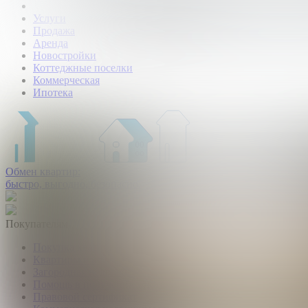
Услуги
Продажа
Аренда
Новостройки
Коттеджные поселки
Коммерческая
Ипотека
Обмен квартир:
быстро, выгодно, безопасно.
Покупателям
Покупка квартир и комнат
Квартиры в новостройках
Загородная недвижимость
Помощь в получении ипотеки
Правовой сертификат