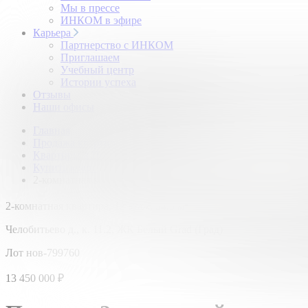
Мы в прессе
ИНКОМ в эфире
Карьера
Партнерство с ИНКОМ
Приглашаем
Учебный центр
Истории успеха
Отзывы
Наши офисы
Главная
Продажа квартир
Квартиры в Подмосковье
Купить квартиру в новостройке
2-комнатная квартира в новостройке: д. Челобитьево,
2
2-комнатная квартира,
12 этаж,
54.3 м
Челобитьево д., к. 11.2, ЖК Белый Grad (Град)
Лот нов-799760
13 450 000
₽