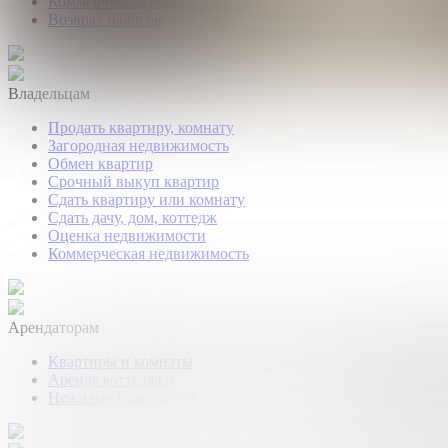
Коммерческая недвижимость
Возврат налогов
Владельцам
Продать квартиру, комнату
Загородная недвижимость
Обмен квартир
Срочный выкуп квартир
Сдать квартиру или комнату
Сдать дачу, дом, коттедж
Оценка недвижимости
Коммерческая недвижимость
Арендаторам
Квартиры и комнаты
Аренда коттеджей
Нежилые помещения