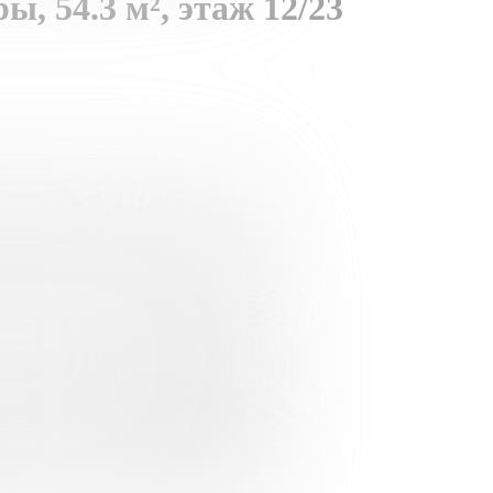
ры,
54.3 м²,
этаж 12/23