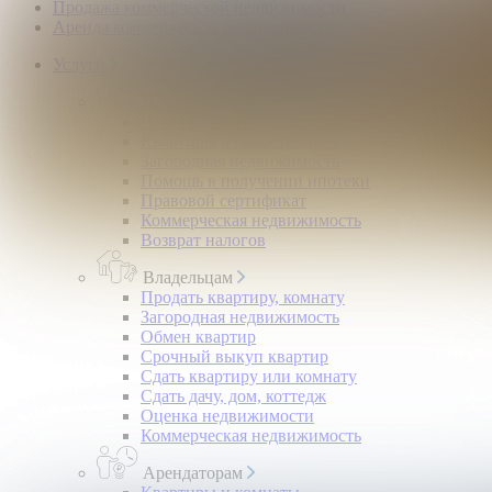
Продажа коммерческой недвижимости
Аренда коммерческой недвижимости
Услуги
Покупателям
Покупка квартир и комнат
Квартиры в новостройках
Загородная недвижимость
Помощь в получении ипотеки
Правовой сертификат
Коммерческая недвижимость
Возврат налогов
Владельцам
Продать квартиру, комнату
Загородная недвижимость
Обмен квартир
Срочный выкуп квартир
Сдать квартиру или комнату
Сдать дачу, дом, коттедж
Оценка недвижимости
Коммерческая недвижимость
Арендаторам