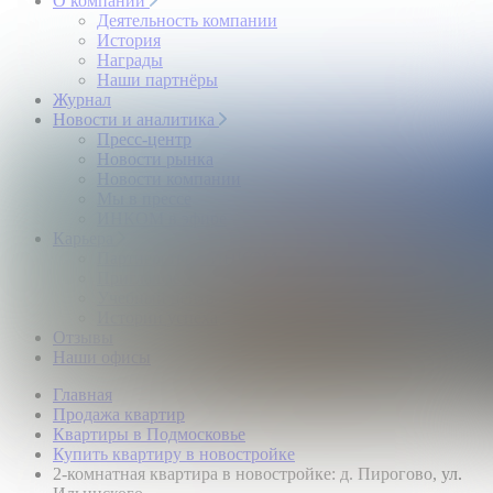
О компании
Деятельность компании
История
Награды
Наши партнёры
Журнал
Новости и аналитика
Пресс-центр
Новости рынка
Новости компании
Мы в прессе
ИНКОМ в эфире
Карьера
Партнерство с ИНКОМ
Приглашаем
Учебный центр
Истории успеха
Отзывы
Наши офисы
Главная
Продажа квартир
Квартиры в Подмосковье
Купить квартиру в новостройке
2-комнатная квартира в новостройке: д. Пирогово, ул.