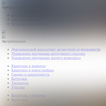
Арендаторам
Квартиры и комнаты
Аренда коттеджей
Нежилые помещения
Застройщикам
Девелоперский консалтинг загородной недвижимости
Управление продажами коттеджного поселка
Управление продажами жилого комплекса
Квартиры и комнаты
Квартиры в новостройках
Гаражи и машиноместа
Коттеджи
Таунхаусы
Участки
Квартиры и комнаты
Коттеджи