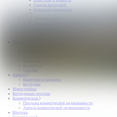
Квартиры и комнаты
Аренда коттеджей
Нежилые помещения
Застройщикам
Девелоперский консалтинг загородной
недвижимости
Управление продажами коттеджного поселка
Управление продажами жилого комплекса
Продажа
Квартиры и комнаты
Квартиры в новостройках
Гаражи и машиноместа
Коттеджи
Таунхаусы
Участки
Аренда
Квартиры и комнаты
Коттеджи
Новостройки
Коттеджные поселки
Коммерческая
Продажа коммерческой недвижимости
Аренда коммерческой недвижимости
Ипотека