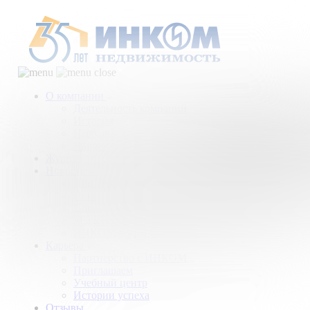
О компании
Деятельность компании
История
Награды
Наши партнеры
Журнал
Новости и аналитика
Пресс-центр
Новости рынка
Новости компании
Мы в прессе
ИНКОМ в эфире
Карьера
Партнерство с ИНКОМ
Приглашаем
Учебный центр
Истории успеха
Отзывы