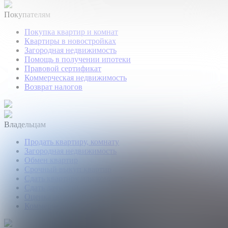
Покупателям
Покупка квартир и комнат
Квартиры в новостройках
Загородная недвижимость
Помощь в получении ипотеки
Правовой сертификат
Коммерческая недвижимость
Возврат налогов
Владельцам
Продать квартиру, комнату
Загородная недвижимость
Обмен квартир
Срочный выкуп квартир
Сдать квартиру или комнату
Сдать дачу, дом, коттедж
Оценка недвижимости
Коммерческая недвижимость