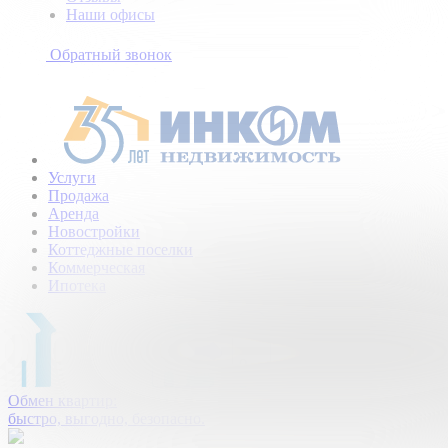
Наши офисы
+7
(495)
Обратный звонок
154-
94-
75
Услуги
Продажа
Аренда
Новостройки
Коттеджные поселки
Коммерческая
Ипотека
Обмен квартир:
быстро, выгодно, безопасно.