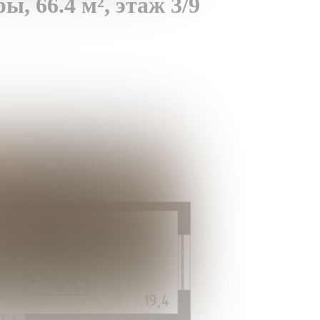
ры,
66.4 м²,
этаж 3/9