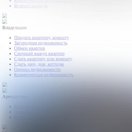
Коммерческая недвижимость
Возврат налогов
Владельцам
Продать квартиру, комнату
Загородная недвижимость
Обмен квартир
Срочный выкуп квартир
Сдать квартиру или комнату
Сдать дачу, дом, коттедж
Оценка недвижимости
Коммерческая недвижимость
Арендаторам
Квартиры и комнаты
Аренда коттеджей
Нежилые помещения