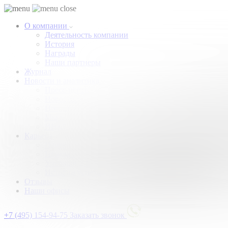
О компании
Деятельность компании
История
Награды
Наши партнеры
Журнал
Новости и аналитика
Пресс-центр
Новости рынка
Новости компании
Мы в прессе
ИНКОМ в эфире
Карьера
Партнерство с ИНКОМ
Приглашаем
Учебный центр
Истории успеха
Отзывы
Наши офисы
+7 (495) 154-94-75
Заказать звонок