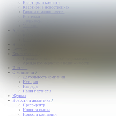
Квартиры и комнаты
Квартиры в новостройках
Гаражи и машиноместа
Коттеджи
Таунхаусы
Участки
Аренда
Квартиры и комнаты
Коттеджи
Новостройки
Коттеджные поселки
Коммерческая
Продажа коммерческой недвижимости
Аренда коммерческой недвижимости
Ипотека
О компании
Деятельность компании
История
Награды
Наши партнёры
Журнал
Новости и аналитика
Пресс-центр
Новости рынка
Новости компании