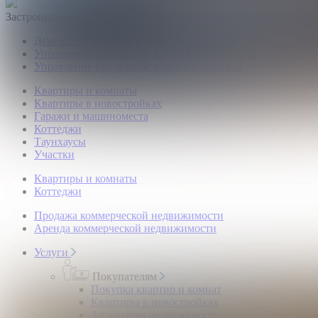
Застройщикам
Девелоперский консалтинг загородной недвижимости
Управление продажами коттеджного поселка
Управление продажами жилого комплекса
Квартиры и комнаты
Квартиры в новостройках
Гаражи и машиноместа
Коттеджи
Таунхаусы
Участки
Квартиры и комнаты
Коттеджи
Продажа коммерческой недвижимости
Аренда коммерческой недвижимости
Услуги
Покупателям
Покупка квартир и комнат
Квартиры в новостройках
Загородная недвижимость