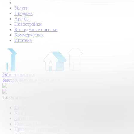
Услуги
Продажа
Аренда
Новостройки
Коттеджные поселки
Коммерческая
Ипотека
Обмен квартир:
быстро, выгодно, безопасно.
Покупателям
Покупка квартир и комнат
Квартиры в новостройках
Загородная недвижимость
Помощь в получении ипотеки
Правовой сертификат