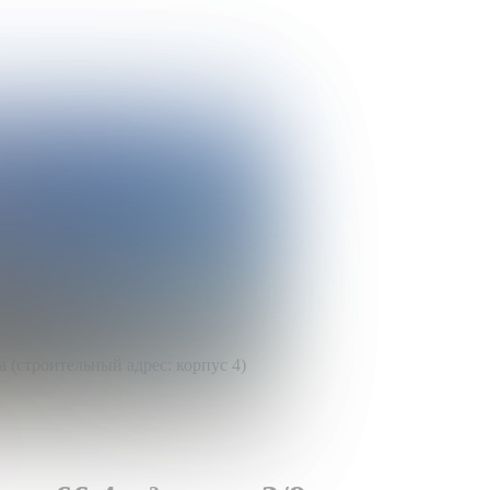
ьинского
а (строительный адрес: корпус 4)