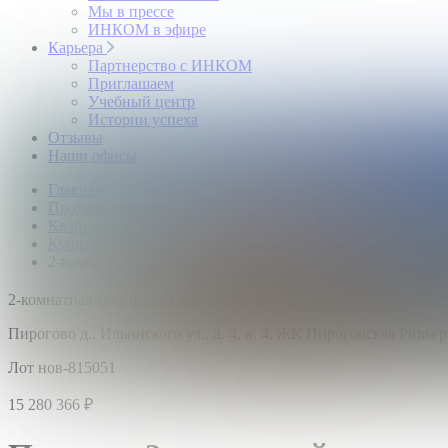
Мы в прессе
ИНКОМ в эфире
Карьера
Партнерство с ИНКОМ
Приглашаем
Учебный центр
Истории успеха
Отзывы
Наши офисы
Главная
Продажа квартир
Квартиры в Подмосковье
Купить квартиру в новостройке
2-комнатная квартира в новостройке: д. Пирогово, ул. Ил
2
2-комнатная квартира,
3 этаж,
66.4 м
Пирогово д., Ильинского ул., д. 4, к. 4, ЖК Пироговская Ривьер
Лот нов-815051
15 280 366
₽