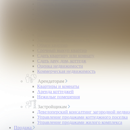
Помощь в получении ипотеки
Правовой сертификат
Коммерческая недвижимость
Возврат налогов
Владельцам
Продать квартиру, комнату
Загородная недвижимость
Обмен квартир
Срочный выкуп квартир
Сдать квартиру или комнату
Сдать дачу, дом, коттедж
Оценка недвижимости
Коммерческая недвижимость
Арендаторам
Квартиры и комнаты
Аренда коттеджей
Нежилые помещения
Застройщикам
Девелоперский консалтинг загородной недв
Управление продажами коттеджного поселка
Управление продажами жилого комплекса
Продажа