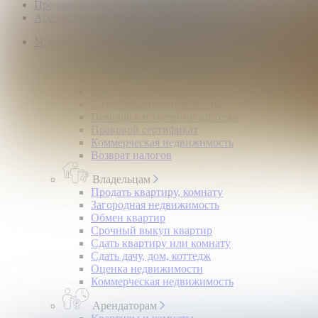
Продажа коммерческой недвижимости
Аренда коммерческой недвижимости
Услуги
Покупателям
Покупка квартир и комнат
Квартиры в новостройках
Загородная недвижимость
Помощь в получении ипотеки
Правовой сертификат
Коммерческая недвижимость
Возврат налогов
Владельцам
Продать квартиру, комнату
Загородная недвижимость
Обмен квартир
Срочный выкуп квартир
Сдать квартиру или комнату
Сдать дачу, дом, коттедж
Оценка недвижимости
Коммерческая недвижимость
Арендаторам