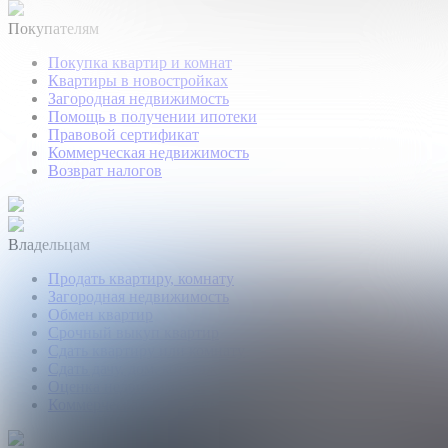
Покупателям
Покупка квартир и комнат
Квартиры в новостройках
Загородная недвижимость
Помощь в получении ипотеки
Правовой сертификат
Коммерческая недвижимость
Возврат налогов
Владельцам
Продать квартиру, комнату
Загородная недвижимость
Обмен квартир
Срочный выкуп квартир
Сдать квартиру или комнату
Сдать дачу, дом, коттедж
Оценка недвижимости
Коммерческая недвижимость