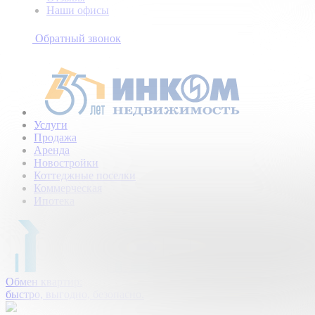
Наши офисы
+7
(495)
Обратный звонок
154-
94-
75
Услуги
Продажа
Аренда
Новостройки
Коттеджные поселки
Коммерческая
Ипотека
Обмен квартир:
быстро, выгодно, безопасно.