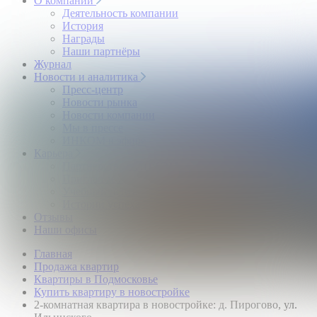
О компании
Деятельность компании
История
Награды
Наши партнёры
Журнал
Новости и аналитика
Пресс-центр
Новости рынка
Новости компании
Мы в прессе
ИНКОМ в эфире
Карьера
Партнерство с ИНКОМ
Приглашаем
Учебный центр
Истории успеха
Отзывы
Наши офисы
Главная
Продажа квартир
Квартиры в Подмосковье
Купить квартиру в новостройке
2-комнатная квартира в новостройке: д. Пирогово, ул.