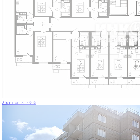
Лот нов-817966