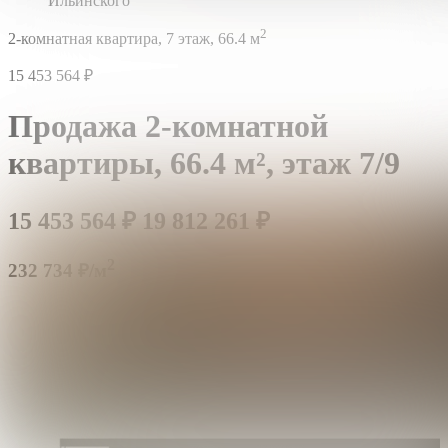
Ильинского
2
2-комнатная квартира,
7 этаж,
66.4 м
15 453 564
₽
Продажа 2-комнатной
квартиры,
66.4 м²,
этаж 7/9
15 453 564
₽
19 812 261
₽
2
232 734 ₽/м