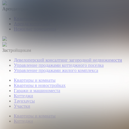
Арендаторам
Квартиры и комнаты
Аренда коттеджей
Нежилые помещения
Застройщикам
Девелоперский консалтинг загородной недвижимости
Управление продажами коттеджного поселка
Управление продажами жилого комплекса
Квартиры и комнаты
Квартиры в новостройках
Гаражи и машиноместа
Коттеджи
Таунхаусы
Участки
Квартиры и комнаты
Коттеджи