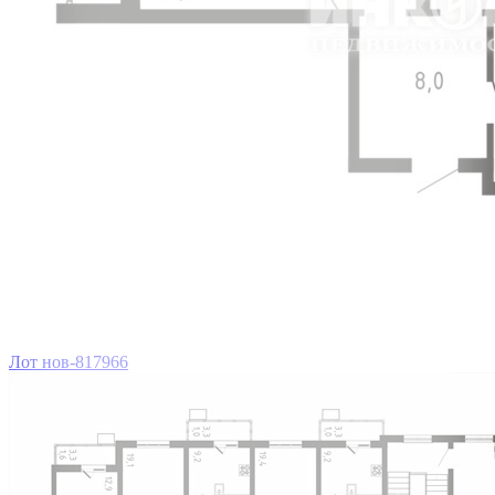
Лот нов-817966