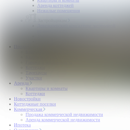
Квартиры и комнаты
Аренда коттеджей
Нежилые помещения
Застройщикам
Девелоперский консалтинг загородной
недвижимости
Управление продажами коттеджного поселка
Управление продажами жилого комплекса
Продажа
Квартиры и комнаты
Квартиры в новостройках
Гаражи и машиноместа
Коттеджи
Таунхаусы
Участки
Аренда
Квартиры и комнаты
Коттеджи
Новостройки
Коттеджные поселки
Коммерческая
Продажа коммерческой недвижимости
Аренда коммерческой недвижимости
Ипотека