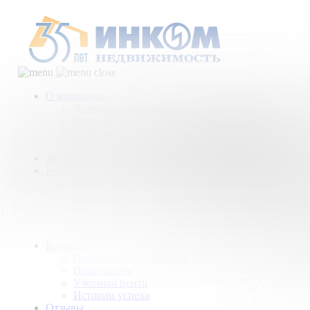
О компании
Деятельность компании
История
Награды
Наши партнеры
Журнал
Новости и аналитика
Пресс-центр
Новости рынка
Новости компании
Мы в прессе
ИНКОМ в эфире
Карьера
Партнерство с ИНКОМ
Приглашаем
Учебный центр
Истории успеха
Отзывы