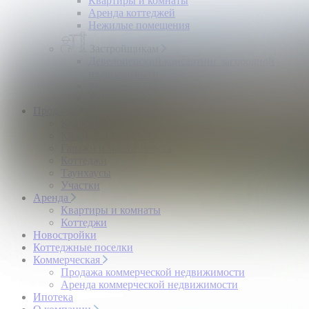
Квартиры и комнаты
Аренда коттеджей
Нежилые помещения
Застройщикам
Девелоперский консалтинг загородной
недвижимости
Управление продажами коттеджного поселка
Управление продажами жилого комплекса
Продажа
Квартиры и комнаты
Квартиры в новостройках
Гаражи и машиноместа
Коттеджи
Таунхаусы
Участки
Аренда
Квартиры и комнаты
Коттеджи
Новостройки
Коттеджные поселки
Коммерческая
Продажа коммерческой недвижимости
Аренда коммерческой недвижимости
Ипотека