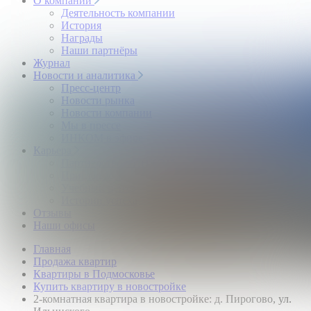
О компании
Деятельность компании
История
Награды
Наши партнёры
Журнал
Новости и аналитика
Пресс-центр
Новости рынка
Новости компании
Мы в прессе
ИНКОМ в эфире
Карьера
Партнерство с ИНКОМ
Приглашаем
Учебный центр
Истории успеха
Отзывы
Наши офисы
Главная
Продажа квартир
Квартиры в Подмосковье
Купить квартиру в новостройке
2-комнатная квартира в новостройке: д. Пирогово, ул.