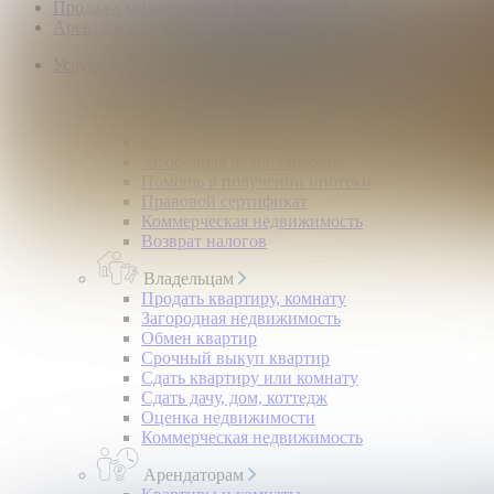
Продажа коммерческой недвижимости
Аренда коммерческой недвижимости
Услуги
Покупателям
Покупка квартир и комнат
Квартиры в новостройках
Загородная недвижимость
Помощь в получении ипотеки
Правовой сертификат
Коммерческая недвижимость
Возврат налогов
Владельцам
Продать квартиру, комнату
Загородная недвижимость
Обмен квартир
Срочный выкуп квартир
Сдать квартиру или комнату
Сдать дачу, дом, коттедж
Оценка недвижимости
Коммерческая недвижимость
Арендаторам