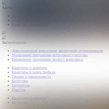
Арендаторам
Квартиры и комнаты
Аренда коттеджей
Нежилые помещения
Застройщикам
Девелоперский консалтинг загородной недвижимости
Управление продажами коттеджного поселка
Управление продажами жилого комплекса
Квартиры и комнаты
Квартиры в новостройках
Гаражи и машиноместа
Коттеджи
Таунхаусы
Участки
Квартиры и комнаты
Коттеджи