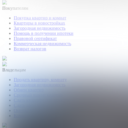
Покупателям
Покупка квартир и комнат
Квартиры в новостройках
Загородная недвижимость
Помощь в получении ипотеки
Правовой сертификат
Коммерческая недвижимость
Возврат налогов
Владельцам
Продать квартиру, комнату
Загородная недвижимость
Обмен квартир
Срочный выкуп квартир
Сдать квартиру или комнату
Сдать дачу, дом, коттедж
Оценка недвижимости
Коммерческая недвижимость