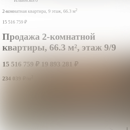
Ильинского
2
2-комнатная квартира,
9 этаж,
66.3 м
15 516 759
₽
Продажа 2-комнатной
квартиры,
66.3 м²,
этаж 9/9
15 516 759
₽
19 893 281
₽
2
234 039 ₽/м