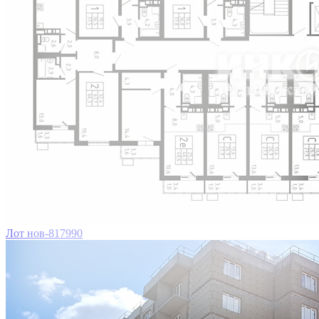
Лот нов-817990