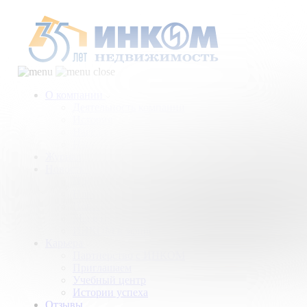
О компании
Деятельность компании
История
Награды
Наши партнеры
Журнал
Новости и аналитика
Пресс-центр
Новости рынка
Новости компании
Мы в прессе
ИНКОМ в эфире
Карьера
Партнерство с ИНКОМ
Приглашаем
Учебный центр
Истории успеха
Отзывы