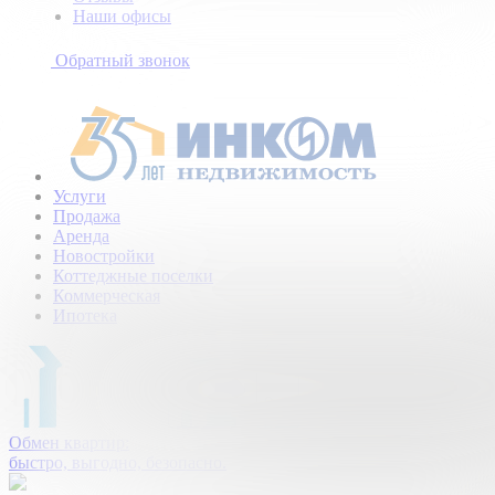
Наши офисы
+7
(495)
Обратный звонок
154-
94-
75
Услуги
Продажа
Аренда
Новостройки
Коттеджные поселки
Коммерческая
Ипотека
Обмен квартир:
быстро, выгодно, безопасно.