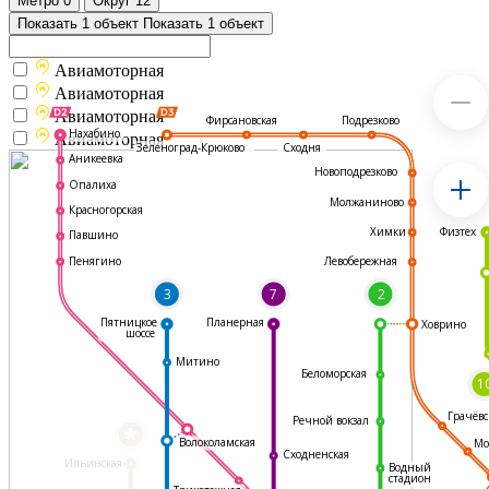
Метро
0
Округ
12
Показать 1 объект
Показать 1 объект
Авиамоторная
Авиамоторная
Авиамоторная
Подрезково
Фирсановская
Нахабино
Авиамоторная
Зеленоград-Крюково
Сходня
Аникеевка
Новоподрезково
Опалиха
Молжаниново
Красногорская
Физтех
Химки
Павшино
Левобережная
Пенягино
3
7
2
Пятницкое
Планерная
Ховрино
шоссе
Митино
Беломорская
1
Грачёвс
Речной вокзал
*
Волоколамская
Мо
Сходненская
Ильинская
Водный
стадион