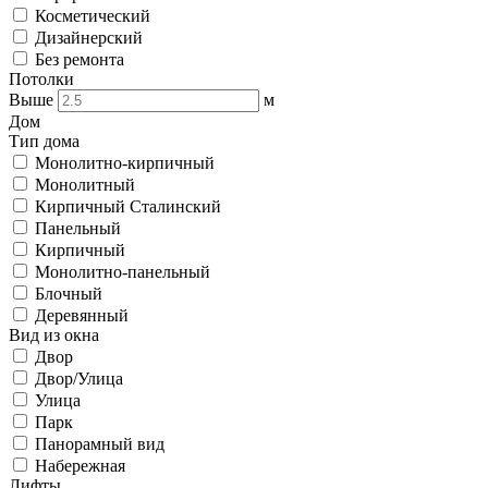
Косметический
Дизайнерский
Без ремонта
Потолки
Выше
м
Дом
Тип дома
Монолитно-кирпичный
Монолитный
Кирпичный Сталинский
Панельный
Кирпичный
Монолитно-панельный
Блочный
Деревянный
Вид из окна
Двор
Двор/Улица
Улица
Парк
Панорамный вид
Набережная
Лифты