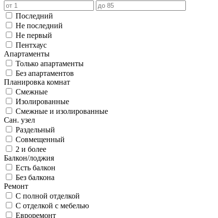
Последний
Не последний
Не первый
Пентхаус
Апартаменты
Только апартаменты
Без апартаментов
Планировка комнат
Смежные
Изолированные
Смежные и изолированные
Сан. узел
Раздельный
Совмещенный
2 и более
Балкон/лоджия
Есть балкон
Без балкона
Ремонт
С полной отделкой
С отделкой с мебелью
Евроремонт