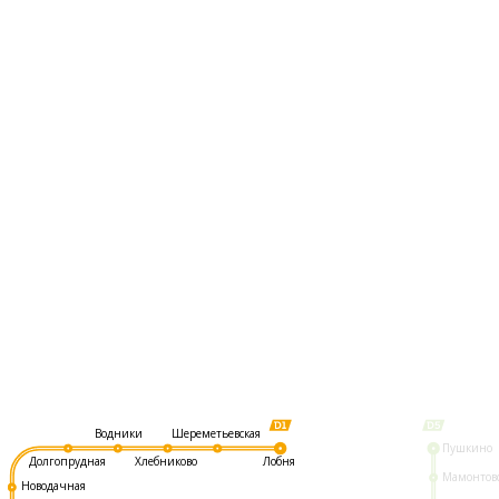
Шереметьевская
Водники
Пушкино
Долгопрудная
Хлебниково
Лобня
Мамонтов
Новодачная