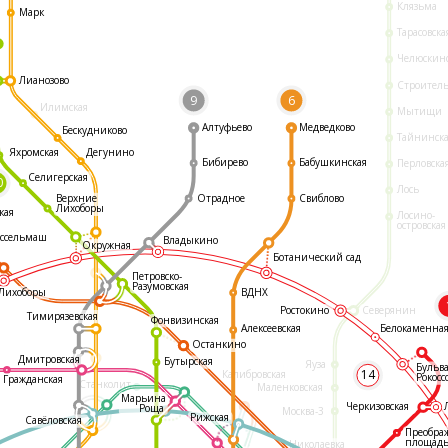
Клязьма
Марк
Тарасовска
Челюскин
Лианозово
Строител
9
6
Илимская
Мытищи
Алтуфьево
Медведково
Бескудниково
Тайнинск
Яхромская
Дегунино
Бибирево
Бабушкинская
Перловска
Селигерская
0
Лось
Отрадное
Свиблово
Верхние
Лихоборы
кая
Лосино-
островская
ссельмаш
Владыкино
Окружная
Ботанический сад
Петровско-
Разумовская
ВДНХ
Лихоборы
Ростокино
Северянин
Тимирязевская
Фонвизинская
Белокаменна
Алексеевская
Останкино
Дмитровская
Бутырская
Яуза
Бульв
14
Калибровская
Рокосс
Гражданская
Станколит
Маленковская
Марьина
Черкизовская
Роща
Москва-3
Рижская
Савёловская
Преобра
площад
Николаевка