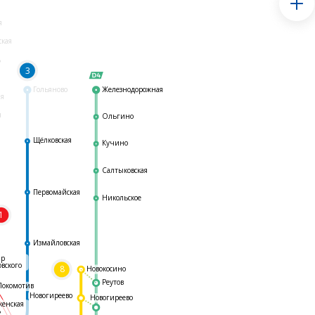
я
ская
ь
3
Гольяново
Железнодорожная
ая
я
Ольгино
Щёлковская
Кучино
Салтыковская
Первомайская
Никольское
1
я
Измайловская
ар
овского
8
Новокосино
Реутов
Локомотив
Новогиреево
Новогиреево
женская
ь