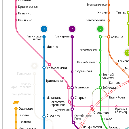
Молжаниново
Красногорская
Физтех
Химки
Павшино
Левобережная
Пенягино
3
7
2
Пятницкое
Планерная
Ховрино
шоссе
Митино
Беломорская
1
Грачёвс
Речной вокзал
*
Волоколамская
Мо
Сходненская
Ильинская
Водный
стадион
Трикотажная
Коптево
Рублево-
Архангельское
Тушинская
Войковская
Троице-Лыково
Балтийская
Мякинино
Спартак
Покровское-
Стрешнево
Одинцово
Красный
Щукинская
Балтиец
Стрешнево
Баковка
Строгино
Октябрьское
Поле
Сокол
Сколково
Панфиловская
Аэропорт
Немчиновка