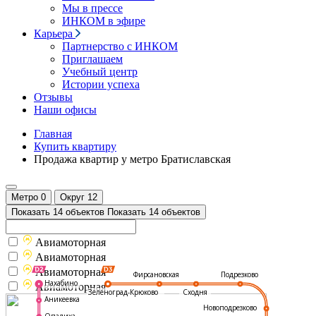
Мы в прессе
ИНКОМ в эфире
Карьера
Партнерство с ИНКОМ
Приглашаем
Учебный центр
Истории успеха
Отзывы
Наши офисы
Главная
Купить квартиру
Продажа квартир у метро Братиславская
Метро
0
Округ
12
Показать 14 объектов
Показать 14 объектов
Авиамоторная
Авиамоторная
Авиамоторная
Подрезково
Фирсановская
Нахабино
Авиамоторная
Зеленоград-Крюково
Сходня
Аникеевка
Новоподрезково
Опалиха