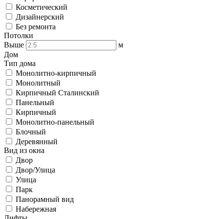
Косметический
Дизайнерский
Без ремонта
Потолки
Выше
м
Дом
Тип дома
Монолитно-кирпичный
Монолитный
Кирпичный Сталинский
Панельный
Кирпичный
Монолитно-панельный
Блочный
Деревянный
Вид из окна
Двор
Двор/Улица
Улица
Парк
Панорамный вид
Набережная
Лифты