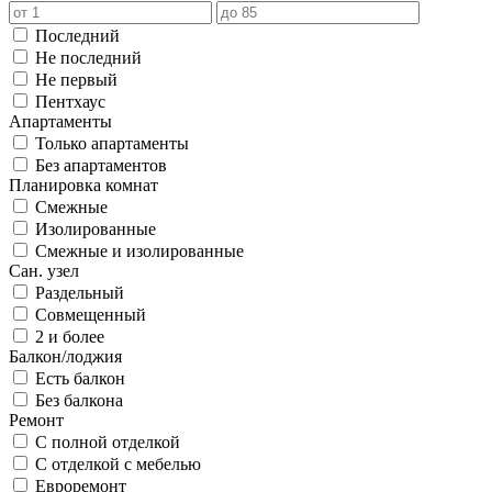
Последний
Не последний
Не первый
Пентхаус
Апартаменты
Только апартаменты
Без апартаментов
Планировка комнат
Смежные
Изолированные
Смежные и изолированные
Сан. узел
Раздельный
Совмещенный
2 и более
Балкон/лоджия
Есть балкон
Без балкона
Ремонт
С полной отделкой
С отделкой с мебелью
Евроремонт