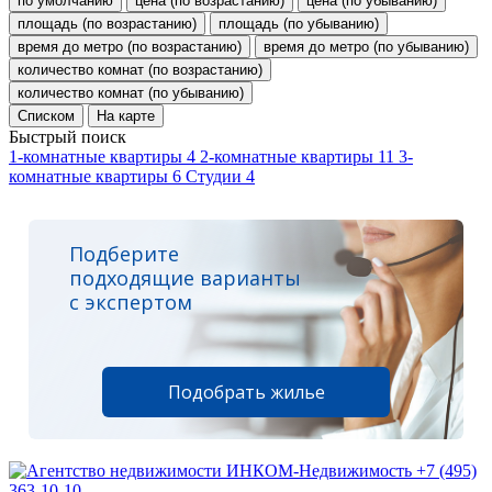
по умолчанию
цена (по возрастанию)
цена (по убыванию)
площадь (по возрастанию)
площадь (по убыванию)
время до метро (по возрастанию)
время до метро (по убыванию)
количество комнат (по возрастанию)
количество комнат (по убыванию)
Списком
На карте
Быстрый поиск
1-комнатные квартиры
4
2-комнатные квартиры
11
3-
комнатные квартиры
6
Студии
4
Подберите
подходящие варианты
с экспертом
Подобрать жилье
+7 (495)
363-10-10