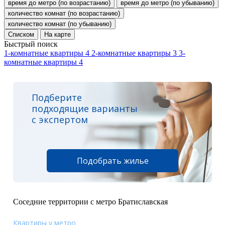
время до метро (по возрастанию)
время до метро (по убыванию)
количество комнат (по возрастанию)
количество комнат (по убыванию)
Списком
На карте
Быстрый поиск
1-комнатные квартиры
4
2-комнатные квартиры
3
3-
комнатные квартиры
4
Подберите
подходящие варианты
с экспертом
Подобрать жилье
Соседние территории с метро Братиславская
Квартиры у метро