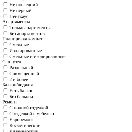
Не последний
Не первый
Пентхаус
Апартаменты
Только апартаменты
Без апартаментов
Планировка комнат
Смежные
Изолированные
Смежные и изолированные
Сан. узел
Раздельный
Совмещенный
2 и более
Балкон/лоджия
Есть балкон
Без балкона
Ремонт
С полной отделкой
С отделкой с мебелью
Евроремонт
Косметический
Дизайнерский