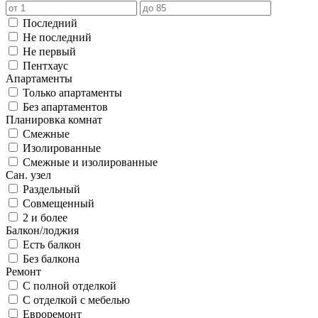
Последний
Не последний
Не первый
Пентхаус
Апартаменты
Только апартаменты
Без апартаментов
Планировка комнат
Смежные
Изолированные
Смежные и изолированные
Сан. узел
Раздельный
Совмещенный
2 и более
Балкон/лоджия
Есть балкон
Без балкона
Ремонт
С полной отделкой
С отделкой с мебелью
Евроремонт