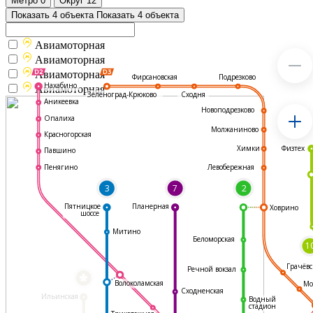
Метро
0
Округ
12
Показать 4 объекта
Показать 4 объекта
Авиамоторная
Авиамоторная
Авиамоторная
Подрезково
Фирсановская
Нахабино
Авиамоторная
Зеленоград-Крюково
Сходня
Аникеевка
Новоподрезково
Опалиха
Молжаниново
Красногорская
Физтех
Химки
Павшино
Левобережная
Пенягино
3
7
2
Пятницкое
Планерная
Ховрино
шоссе
Митино
Беломорская
1
Грачёвс
Речной вокзал
*
Волоколамская
Мо
Сходненская
Ильинская
Водный
стадион