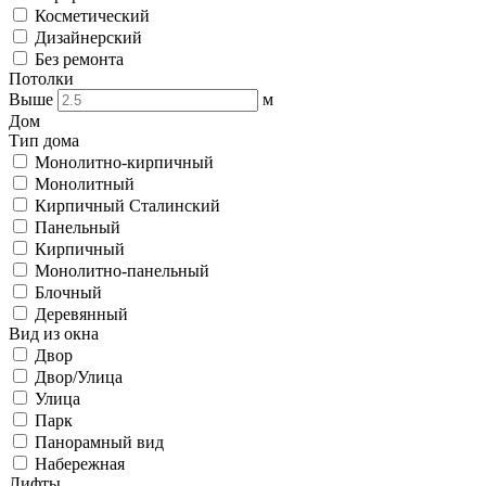
Косметический
Дизайнерский
Без ремонта
Потолки
Выше
м
Дом
Тип дома
Монолитно-кирпичный
Монолитный
Кирпичный Сталинский
Панельный
Кирпичный
Монолитно-панельный
Блочный
Деревянный
Вид из окна
Двор
Двор/Улица
Улица
Парк
Панорамный вид
Набережная
Лифты