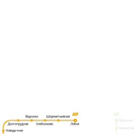
Шереметьевская
Водники
Пушкино
Долгопрудная
Хлебниково
Лобня
Мамонтов
Новодачная