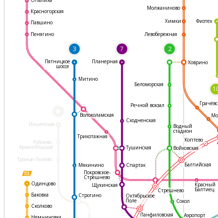
Молжаниново
Красногорская
Физтех
Химки
Павшино
Левобережная
Пенягино
3
7
2
Пятницкое
Планерная
Ховрино
шоссе
Митино
Беломорская
1
Грачёвс
Речной вокзал
*
Волоколамская
Мо
Сходненская
Ильинская
Водный
стадион
Трикотажная
Коптево
Рублево-
Архангельское
Тушинская
Войковская
Троице-Лыково
Балтийская
Мякинино
Спартак
Покровское-
Стрешнево
Одинцово
Красный
Щукинская
Балтиец
Стрешнево
Баковка
Строгино
Октябрьское
Поле
Сокол
Сколково
Панфиловская
Аэропорт
Немчиновка