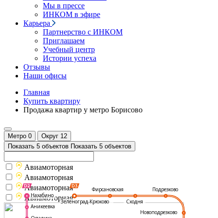
Мы в прессе
ИНКОМ в эфире
Карьера
Партнерство с ИНКОМ
Приглашаем
Учебный центр
Истории успеха
Отзывы
Наши офисы
Главная
Купить квартиру
Продажа квартир у метро Борисово
Метро
0
Округ
12
Показать 5 объектов
Показать 5 объектов
Авиамоторная
Авиамоторная
Авиамоторная
Подрезково
Фирсановская
Нахабино
Авиамоторная
Зеленоград-Крюково
Сходня
Аникеевка
Новоподрезково
Опалиха