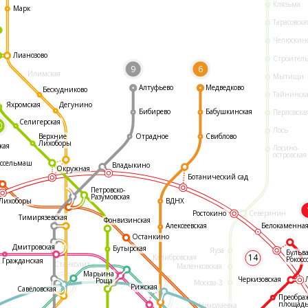
Клязьма
Марк
Тарасовска
Челюскин
Лианозово
Строител
9
6
Илимская
Мытищи
Алтуфьево
Медведково
Бескудниково
Тайнинск
Яхромская
Дегунино
Бибирево
Бабушкинская
Перловска
Селигерская
0
Лось
Отрадное
Свиблово
Верхние
Лихоборы
кая
Лосино-
островская
ссельмаш
Владыкино
Окружная
Ботанический сад
Петровско-
Разумовская
ВДНХ
Лихоборы
Ростокино
Северянин
Тимирязевская
Фонвизинская
Белокаменна
Алексеевская
Останкино
Дмитровская
Бутырская
Яуза
Бульв
14
Калибровская
Рокосс
Гражданская
Станколит
Маленковская
Марьина
Черкизовская
Роща
Москва-3
Рижская
Савёловская
Преобра
площад
Николаевка