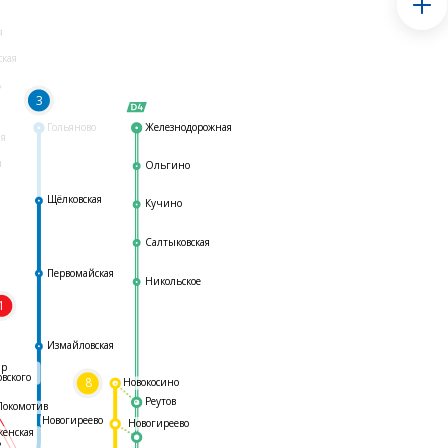
я
ская
ь
3
Гольяново
Железнодорожная
ая
я
Ольгино
Щёлковская
Кучино
Салтыковская
Первомайская
Никольское
1
я
Измайловская
ар
овского
8
Новокосино
Реутов
Локомотив
Новогиреево
Новогиреево
женская
ь