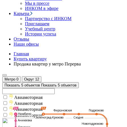
Мы в прессе
ИНКОМ в эфире
Карьера
Партнерство с ИНКОМ
Приглашаем
Учебный центр
Истории успеха
Отзывы
Наши офисы
Главная
Купить квартиру
Продажа квартир у метро Перерва
Метро
0
Округ
12
Показать 5 объектов
Показать 5 объектов
Авиамоторная
Авиамоторная
Авиамоторная
Подрезково
Фирсановская
Нахабино
Авиамоторная
Зеленоград-Крюково
Сходня
Аникеевка
Новоподрезково
Опалиха