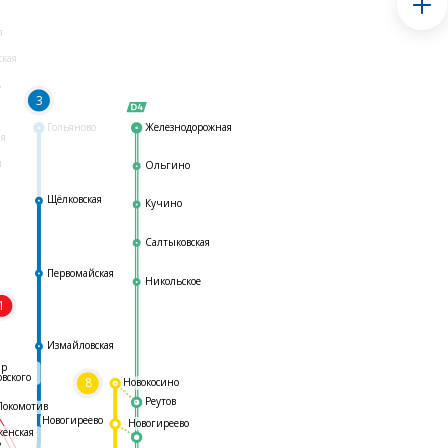
я
ская
ь
3
Гольяново
Железнодорожная
ая
я
Ольгино
Щёлковская
Кучино
Салтыковская
Первомайская
Никольское
1
я
Измайловская
ар
овского
8
Новокосино
Реутов
Локомотив
Новогиреево
Новогиреево
женская
ь