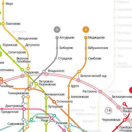
Клязьма
Марк
Тарасовска
Челюскин
Лианозово
Строител
9
6
Илимская
Мытищи
Алтуфьево
Медведково
Бескудниково
Тайнинск
Яхромская
Дегунино
Бибирево
Бабушкинская
Перловска
Селигерская
0
Лось
Отрадное
Свиблово
Верхние
Лихоборы
кая
Лосино-
островская
ссельмаш
Владыкино
Окружная
Ботанический сад
Петровско-
Разумовская
ВДНХ
Лихоборы
Ростокино
Северянин
Тимирязевская
Фонвизинская
Белокаменна
Алексеевская
Останкино
Дмитровская
Бутырская
Яуза
Бульв
14
Калибровская
Рокосс
Гражданская
Станколит
Маленковская
Марьина
Черкизовская
Роща
Москва-3
Рижская
Савёловская
Преобра
площад
Николаевка