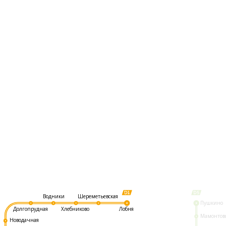
Шереметьевская
Водники
Пушкино
Долгопрудная
Хлебниково
Лобня
Мамонтов
Новодачная