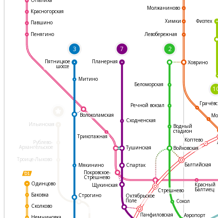
Молжаниново
Красногорская
Физтех
Химки
Павшино
Левобережная
Пенягино
3
7
2
Пятницкое
Планерная
Ховрино
шоссе
Митино
Беломорская
1
Грачёвс
Речной вокзал
*
Волоколамская
Мо
Сходненская
Ильинская
Водный
стадион
Трикотажная
Коптево
Рублево-
Архангельское
Тушинская
Войковская
Троице-Лыково
Балтийская
Мякинино
Спартак
Покровское-
Стрешнево
Одинцово
Красный
Щукинская
Балтиец
Стрешнево
Баковка
Строгино
Октябрьское
Поле
Сокол
Сколково
Панфиловская
Аэропорт
Немчиновка