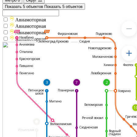
Метро
0
Округ
12
Показать 5 объектов
Показать 5 объектов
Авиамоторная
Авиамоторная
Авиамоторная
Подрезково
Фирсановская
Нахабино
Авиамоторная
Зеленоград-Крюково
Сходня
Аникеевка
Новоподрезково
Опалиха
Молжаниново
Красногорская
Физтех
Химки
Павшино
Левобережная
Пенягино
3
7
2
Пятницкое
Планерная
Ховрино
шоссе
Митино
Беломорская
1
Грачёвс
Речной вокзал
*
Волоколамская
Мо
Сходненская
Ильинская
Водный
стадион