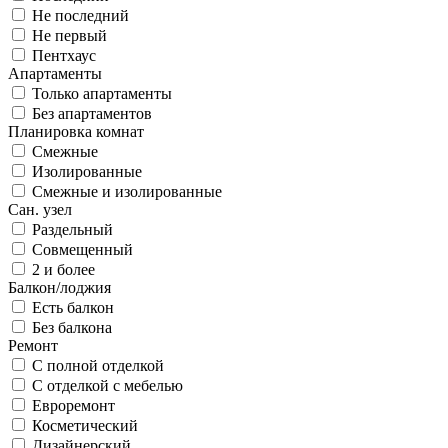
Не последний
Не первый
Пентхаус
Апартаменты
Только апартаменты
Без апартаментов
Планировка комнат
Смежные
Изолированные
Смежные и изолированные
Сан. узел
Раздельный
Совмещенный
2 и более
Балкон/лоджия
Есть балкон
Без балкона
Ремонт
С полной отделкой
С отделкой с мебелью
Евроремонт
Косметический
Дизайнерский