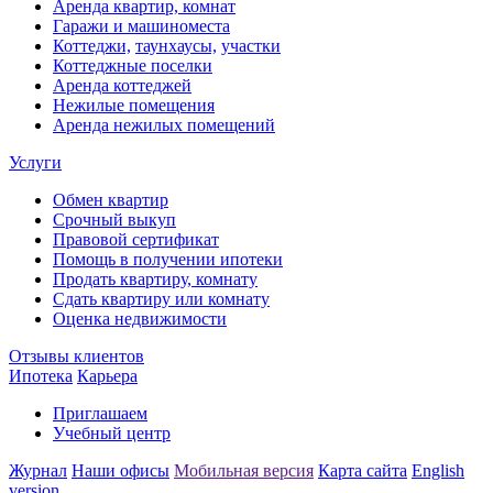
Аренда квартир, комнат
Гаражи и машиноместа
Коттеджи,
таунхаусы,
участки
Коттеджные поселки
Аренда коттеджей
Нежилые помещения
Аренда нежилых помещений
Услуги
Обмен квартир
Срочный выкуп
Правовой сертификат
Помощь в получении ипотеки
Продать квартиру, комнату
Сдать квартиру или комнату
Оценка недвижимости
Отзывы клиентов
Ипотека
Карьера
Приглашаем
Учебный центр
Журнал
Наши офисы
Мобильная версия
Карта сайта
English
version