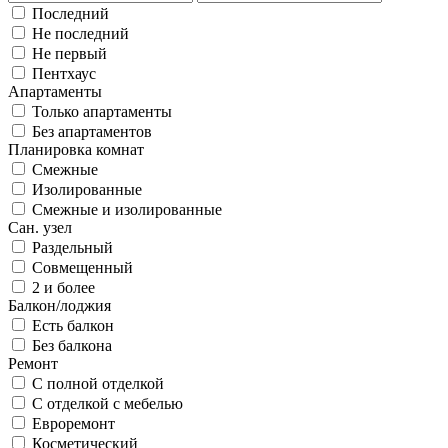
Последний
Не последний
Не первый
Пентхаус
Апартаменты
Только апартаменты
Без апартаментов
Планировка комнат
Смежные
Изолированные
Смежные и изолированные
Сан. узел
Раздельный
Совмещенный
2 и более
Балкон/лоджия
Есть балкон
Без балкона
Ремонт
С полной отделкой
С отделкой с мебелью
Евроремонт
Косметический